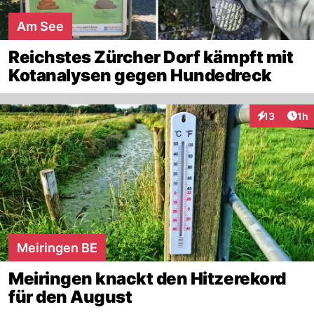
Am See
Reichstes Zürcher Dorf kämpft mit
Kotanalysen gegen Hundedreck
Art
13
1h
Interaktione
Meiringen BE
Meiringen knackt den Hitzerekord
für den August