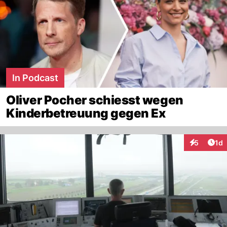
In Podcast
Oliver Pocher schiesst wegen
Kinderbetreuung gegen Ex
Art
5
1d
Interaktion