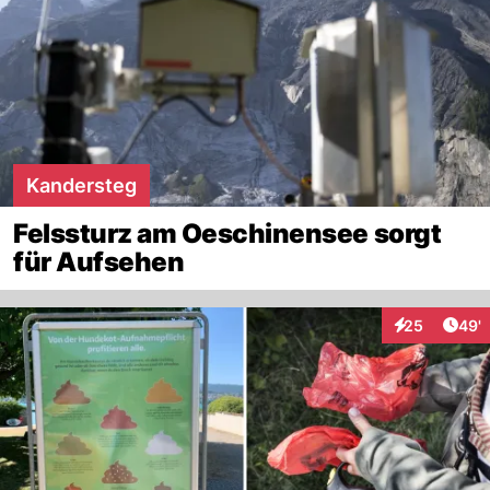
Kandersteg
Felssturz am Oeschinensee sorgt
für Aufsehen
Arti
25
49'
Interaktionen