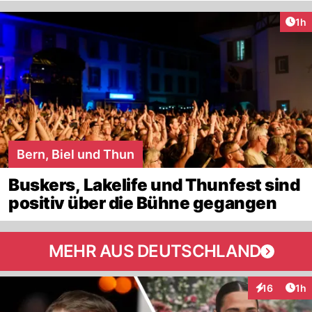
Art
1h
Bern, Biel und Thun
Buskers, Lakelife und Thunfest sind
positiv über die Bühne gegangen
MEHR AUS DEUTSCHLAND
Art
16
1h
Interaktione