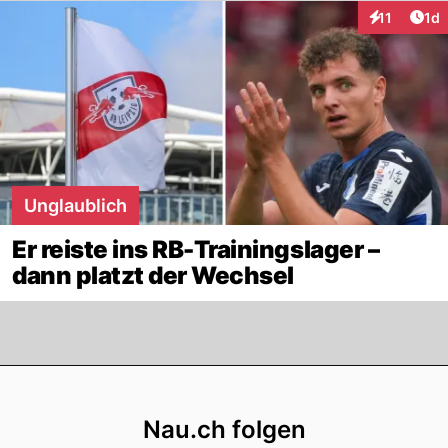
Art
11
1d
Interaktione
Unglaublich
Er reiste ins RB-Trainingslager –
dann platzt der Wechsel
Footer
Nau.ch folgen