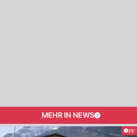
MEHR IN NEWS
Arti
25'