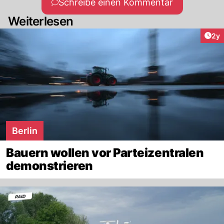
Schreibe einen Kommentar
Weiterlesen
Arti
2y
Berlin
Bauern wollen vor Parteizentralen
demonstrieren