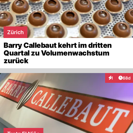
Zürich
Barry Callebaut kehrt im dritten
Quartal zu Volumenwachstum
zurück
Artik
1
68d
Interaktione