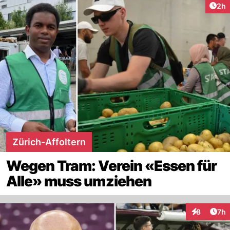
Arti
2h
Zürich-Affoltern
Wegen Tram: Verein «Essen für
Alle» muss umziehen
Arti
8
7h
Interaktion