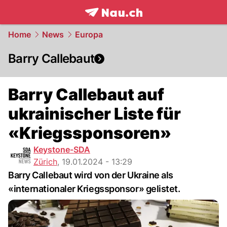
frontpage.
NAU.ch
Home
News
Europa
Barry Callebaut
Barry Callebaut auf
ukrainischer Liste für
«Kriegssponsoren»
Keystone-SDA
Zürich
,
19.01.2024 - 13:29
Barry Callebaut wird von der Ukraine als
«internationaler Kriegssponsor» gelistet.