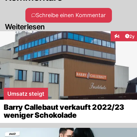
Schreibe einen Kommentar
Weiterlesen
Arti
4
2y
Interaktion
Umsatz steigt
Barry Callebaut verkauft 2022/23
weniger Schokolade