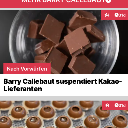
Artik
4
31d
Interaktione
Nach Vorwürfen
Barry Callebaut suspendiert Kakao-
Lieferanten
Artik
1
31d
Interaktione