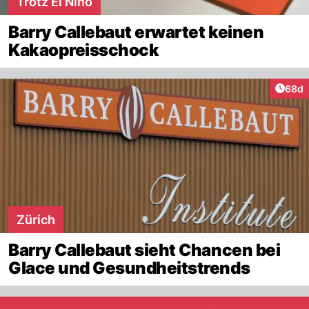
Trotz El Niño
Barry Callebaut erwartet keinen
Kakaopreisschock
Artik
68d
Zürich
Barry Callebaut sieht Chancen bei
Glace und Gesundheitstrends