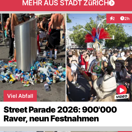
MEHR AUS STADT ZüRICH
Arti
2
2h
Interaktion
Viel Abfall
Street Parade 2026: 900'000
Raver, neun Festnahmen