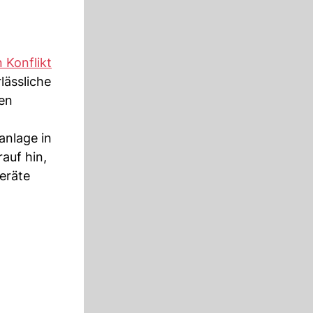
n Konflikt
lässliche
fen
anlage in
auf hin,
Geräte