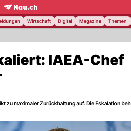
frontpage.
NAU.ch
meldungen
Wirtschaft
Digital
Magazine
Themen
kaliert: IAEA-Chef
r
likt zu maximaler Zurückhaltung auf. Die Eskalation be