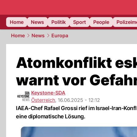
Home
News
Politik
Sport
People
Polizei
Home
News
Europa
Atomkonflikt es
warnt vor Gefah
Keystone-SDA
Österreich
,
16.06.2025 - 12:12
IAEA-Chef Rafael Grossi rief im Israel-Iran-Konf
eine diplomatische Lösung.