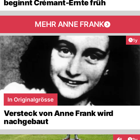
beginnt Crémant-Ernte früh
MEHR ANNE FRANK
Art
1y
In Originalgrösse
Versteck von Anne Frank wird
nachgebaut
Arti
8
2y