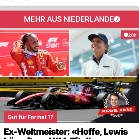
MEHR AUS NIEDERLANDE
Artik
20h
Gut für Formel 1?
Ex-Weltmeister: «Hoffe, Lewis