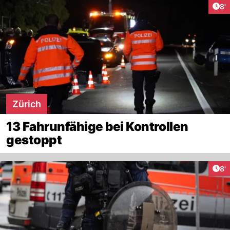
Art
8'
Zürich
13 Fahrunfähige bei Kontrollen
gestoppt
Art
8'