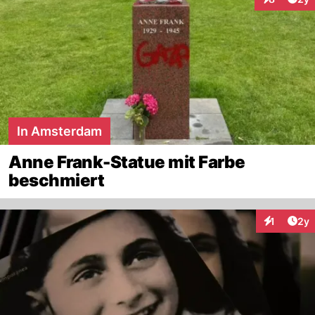
Interaktion
In Amsterdam
Anne Frank-Statue mit Farbe
beschmiert
Arti
1
2y
Interaktion