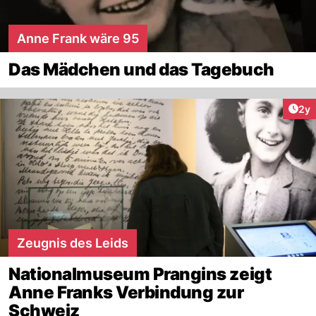
Anne Frank wäre 95
Das Mädchen und das Tagebuch
Arti
2y
Zeugnis des Leids
Nationalmuseum Prangins zeigt
Anne Franks Verbindung zur
Schweiz