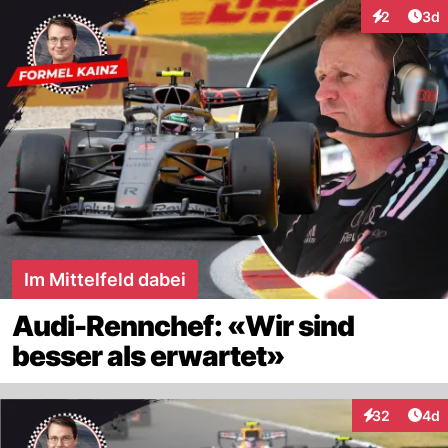
Arti
2
3d
Interaktion
Im Mittelfeld dabei
Audi-Rennchef: «Wir sind
besser als erwartet»
Arti
32
4d
Interaktionen