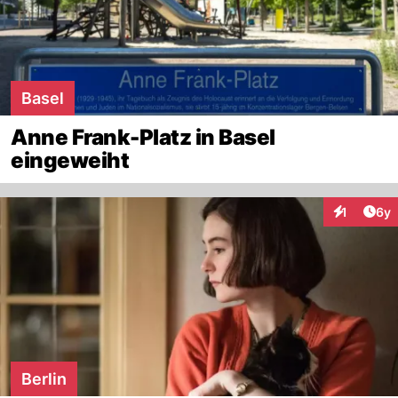
Basel
Anne Frank-Platz in Basel
eingeweiht
Arti
1
6y
Interaktion
Berlin