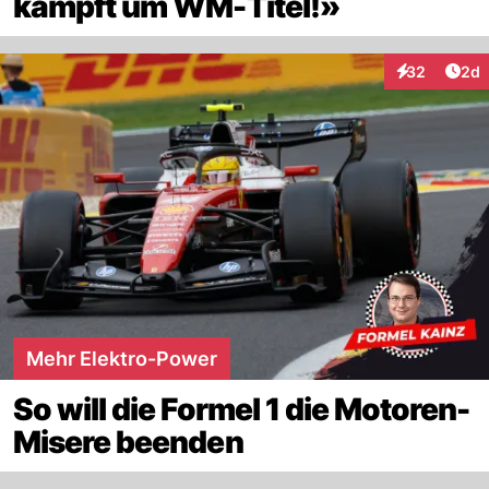
kämpft um WM-Titel!»
Arti
32
2d
Interaktionen
Mehr Elektro-Power
So will die Formel 1 die Motoren-
Misere beenden