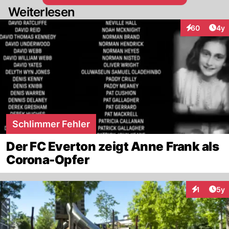
Weiterlesen
Arti
60
4y
Interaktionen
Schlimmer Fehler
Der FC Everton zeigt Anne Frank als
Corona-Opfer
Arti
1
5y
Interaktion