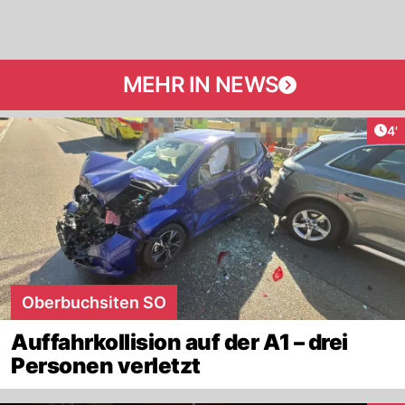
MEHR IN NEWS
Art
4'
Oberbuchsiten SO
Auffahrkollision auf der A1 – drei
Personen verletzt