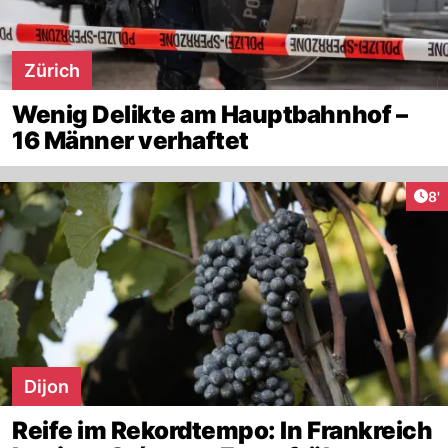
Zürich
Wenig Delikte am Hauptbahnhof –
16 Männer verhaftet
Art
8'
Dijon
Reife im Rekordtempo: In Frankreich