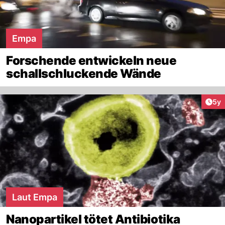
Empa
Forschende entwickeln neue
schallschluckende Wände
Arti
5y
Laut Empa
Nanopartikel tötet Antibiotika