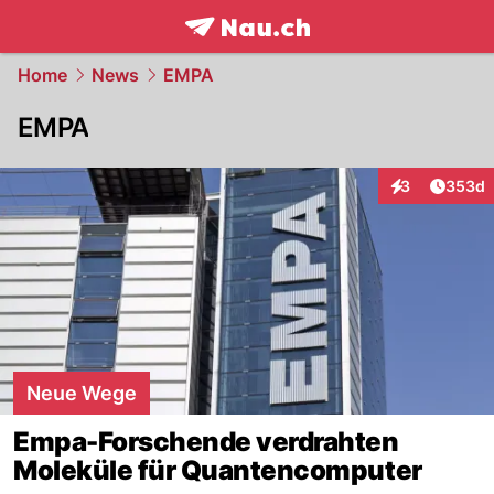
frontpage.
NAU.ch
Home
News
EMPA
EMPA
Artikel
3
353d
Interaktionen
Neue Wege
Empa-Forschende verdrahten
Moleküle für Quantencomputer