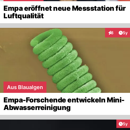
Empa eröffnet neue Messstation für
Luftqualität
Arti
8
5y
Interaktion
Aus Blaualgen
Empa-Forschende entwickeln Mini-
Abwasserreinigung
Arti
5y