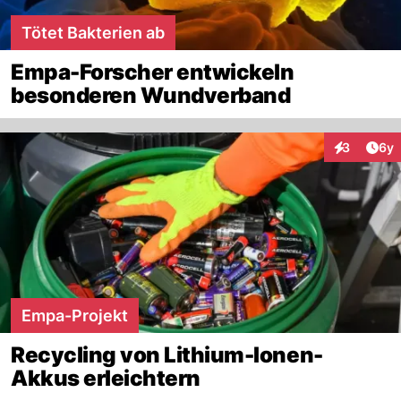
Tötet Bakterien ab
Empa-Forscher entwickeln
besonderen Wundverband
Arti
3
6y
Interaktion
Empa-Projekt
Recycling von Lithium-Ionen-
Akkus erleichtern