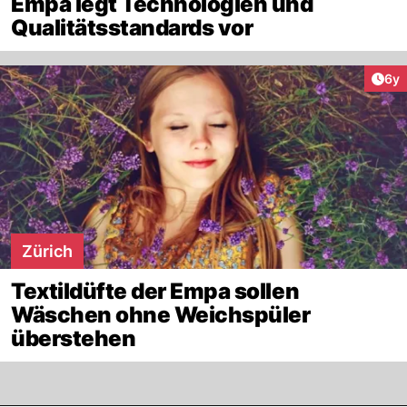
Empa legt Technologien und
Qualitätsstandards vor
Arti
6y
Zürich
Textildüfte der Empa sollen
Wäschen ohne Weichspüler
überstehen