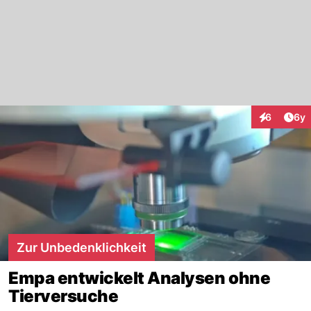
Arti
6
6y
Interaktion
Zur Unbedenklichkeit
Empa entwickelt Analysen ohne
Tierversuche