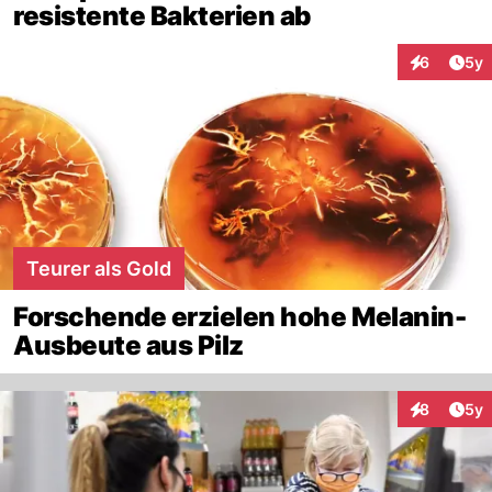
resistente Bakterien ab
Arti
6
5y
Interaktion
Teurer als Gold
Forschende erzielen hohe Melanin-
Ausbeute aus Pilz
Arti
8
5y
Interaktion