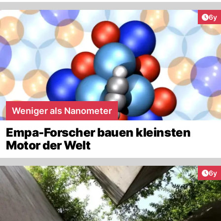
Arti
6y
Weniger als Nanometer
Empa-Forscher bauen kleinsten
Motor der Welt
Arti
6y