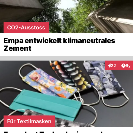
CO2-Ausstoss
Empa entwickelt klimaneutrales
Zement
Arti
22
6y
Interaktionen
Für Textilmasken