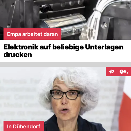
Empa arbeitet daran
Elektronik auf beliebige Unterlagen
drucken
Arti
2
5y
Interaktion
In Dübendorf