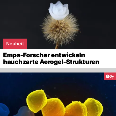
Neuheit
Empa-Forscher entwickeln
hauchzarte Aerogel-Strukturen
Arti
6y