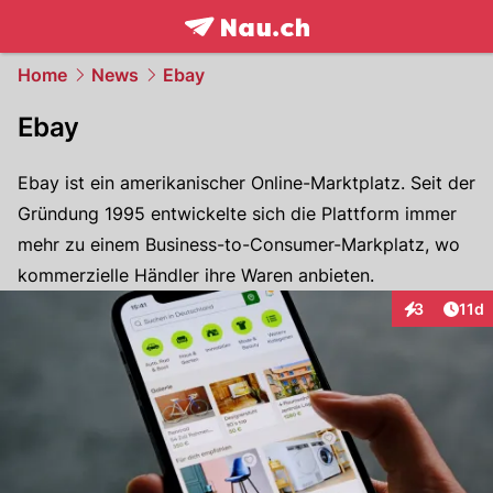
frontpage.
NAU.ch
Home
News
Ebay
Ebay
Ebay ist ein amerikanischer Online-Marktplatz. Seit der
Gründung 1995 entwickelte sich die Plattform immer
mehr zu einem Business-to-Consumer-Markplatz, wo
kommerzielle Händler ihre Waren anbieten.
Artik
3
11d
Interaktione