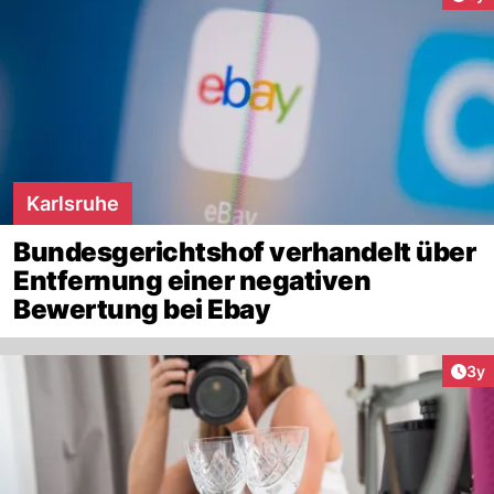
Karlsruhe
Bundesgerichtshof verhandelt über
Entfernung einer negativen
Bewertung bei Ebay
Arti
3y