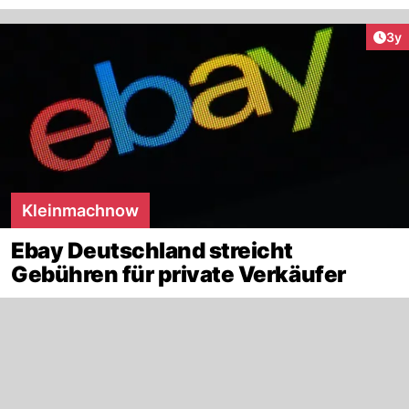
Arti
3y
Kleinmachnow
Ebay Deutschland streicht
Gebühren für private Verkäufer