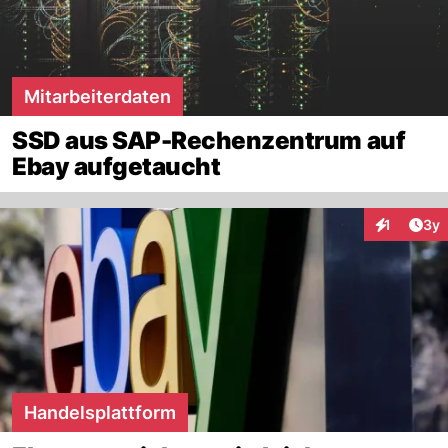
Mitarbeiterdaten
SSD aus SAP-Rechenzentrum auf
Ebay aufgetaucht
Arti
1
3y
Interaktion
Handelsplattform