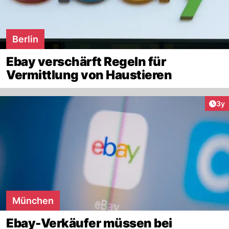
Berlin
Ebay verschärft Regeln für
Vermittlung von Haustieren
Arti
3y
München
Ebay-Verkäufer müssen bei