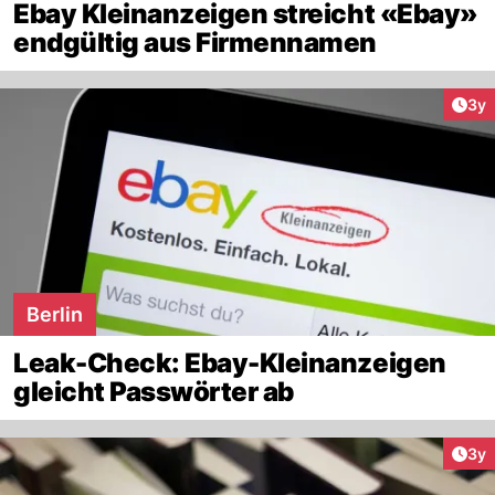
Ebay Kleinanzeigen streicht «Ebay»
endgültig aus Firmennamen
Arti
3y
Berlin
Leak-Check: Ebay-Kleinanzeigen
gleicht Passwörter ab
Arti
3y