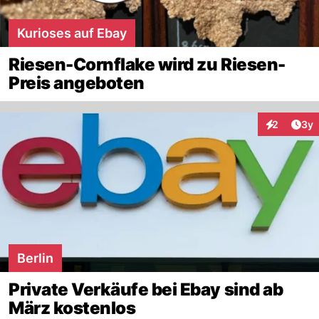
Kurioses auf Ebay
Riesen-Cornflake wird zu Riesen-
Preis angeboten
Arti
2
3y
Interaktion
Berlin
Private Verkäufe bei Ebay sind ab
März kostenlos