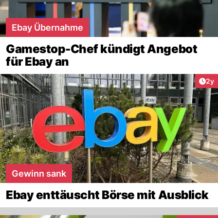
Ebay Übernahme
Gamestop-Chef kündigt Angebot
für Ebay an
Arti
2y
Gewinn sank
Ebay enttäuscht Börse mit Ausblick