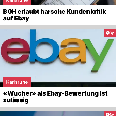
Karlsruhe
BGH erlaubt harsche Kundenkritik
auf Ebay
Arti
3y
Karlsruhe
«Wucher» als Ebay-Bewertung ist
zulässig
Arti
3y