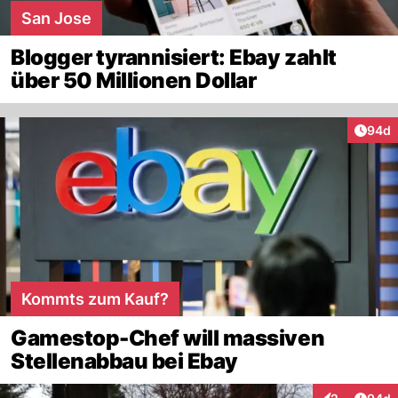
San Jose
Blogger tyrannisiert: Ebay zahlt
über 50 Millionen Dollar
Artik
94d
Kommts zum Kauf?
Gamestop-Chef will massiven
Stellenabbau bei Ebay
Artik