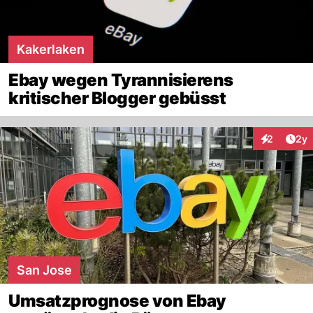
Kakerlaken
Ebay wegen Tyrannisierens
kritischer Blogger gebüsst
Arti
2
2y
Interaktion
San Jose
Umsatzprognose von Ebay