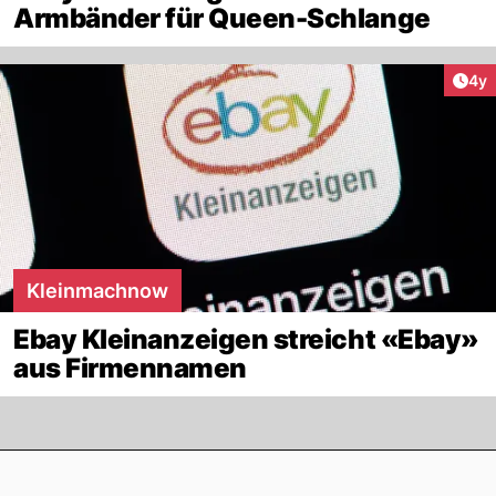
Armbänder für Queen-Schlange
Arti
4y
Kleinmachnow
Ebay Kleinanzeigen streicht «Ebay»
aus Firmennamen
Footer