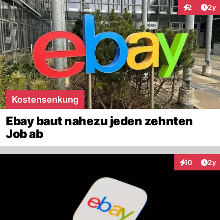
Arti
2
2y
Interaktion
Kostensenkung
Ebay baut nahezu jeden zehnten
Job ab
Arti
10
2y
Interaktione