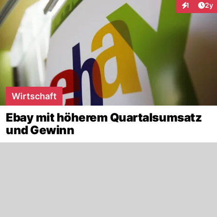
Arti
1
2y
Interaktion
Wirtschaft
Ebay mit höherem Quartalsumsatz
und Gewinn