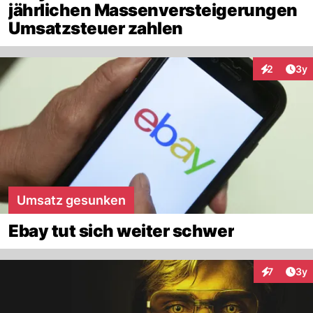
jährlichen Massenversteigerungen
Umsatzsteuer zahlen
Arti
2
3y
Interaktion
Umsatz gesunken
Ebay tut sich weiter schwer
Arti
7
3y
Interaktion