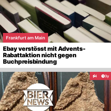
Frankfurt am Main
Ebay verstösst mit Advents-
Rabattaktion nicht gegen
Buchpreisbindung
Arti
4
3y
Interaktion