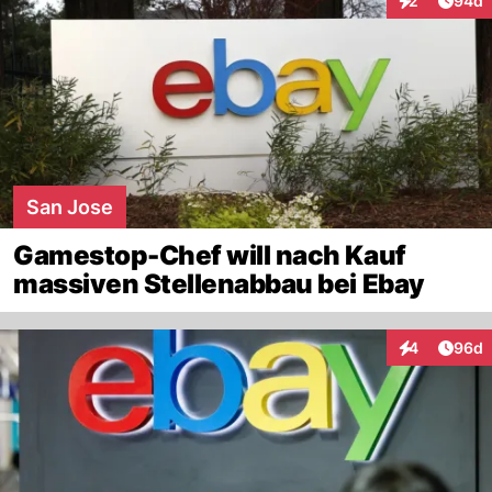
2
94d
Interaktionen
San Jose
Gamestop-Chef will nach Kauf
massiven Stellenabbau bei Ebay
Artik
4
96d
Interaktionen