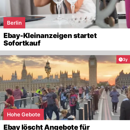
Berlin
Ebay-Kleinanzeigen startet
Sofortkauf
Arti
3y
Hohe Gebote
Ebay löscht Angebote für