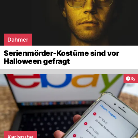
Dahmer
Serienmörder-Kostüme sind vor
Halloween gefragt
Arti
3y
Karlsruhe