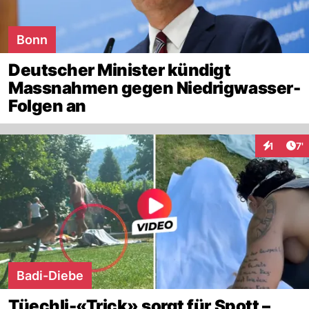
Bonn
Deutscher Minister kündigt
Massnahmen gegen Niedrigwasser-
Folgen an
Art
1
7'
Interaktio
Badi-Diebe
Tüechli-«Trick» sorgt für Spott –