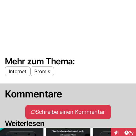
Mehr zum Thema:
Internet
Promis
Kommentare
Schreibe einen Kommentar
Weiterlesen
Art
1
7y
Interaktion