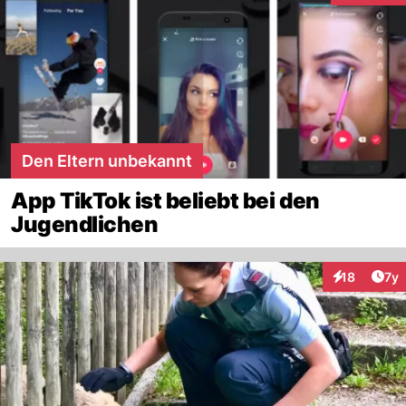
Den Eltern unbekannt
App TikTok ist beliebt bei den
Jugendlichen
Art
18
7y
Interaktione