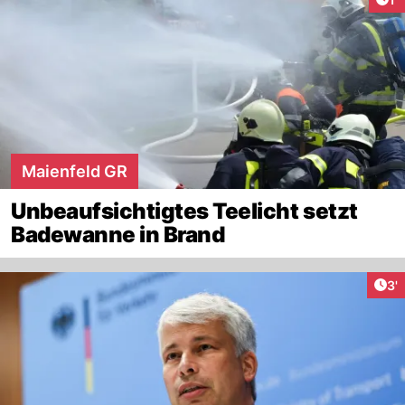
Maienfeld GR
Unbeaufsichtigtes Teelicht setzt
Badewanne in Brand
Art
3'