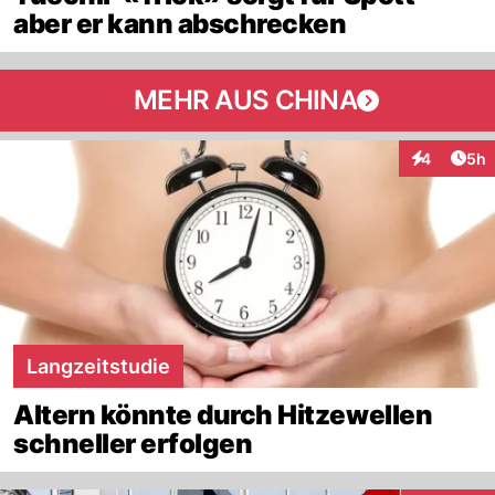
aber er kann abschrecken
MEHR AUS CHINA
Arti
4
5h
Interaktion
Langzeitstudie
Altern könnte durch Hitzewellen
schneller erfolgen