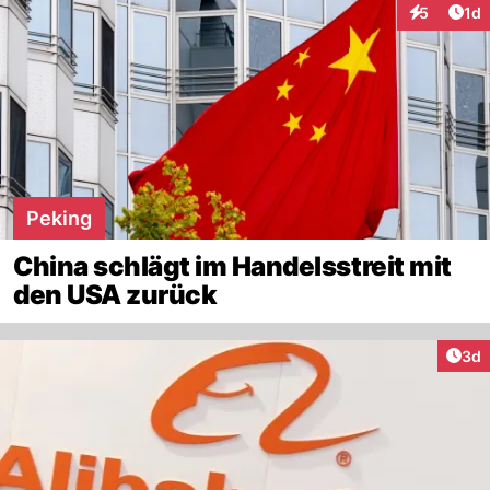
Art
5
1d
Interaktion
Peking
China schlägt im Handelsstreit mit
den USA zurück
Arti
3d