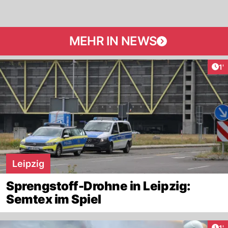
MEHR IN NEWS
Art
1'
Leipzig
Sprengstoff-Drohne in Leipzig:
Semtex im Spiel
Art
1'