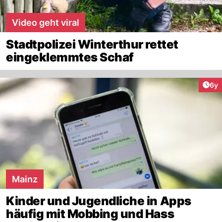
Video geht viral
Stadtpolizei Winterthur rettet
eingeklemmtes Schaf
Arti
6y
Mainz
Kinder und Jugendliche in Apps
häufig mit Mobbing und Hass