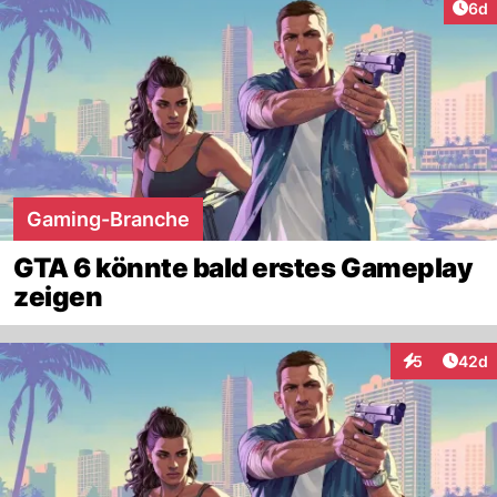
Arti
6d
Gaming-Branche
GTA 6 könnte bald erstes Gameplay
zeigen
Artik
5
42d
Interaktionen