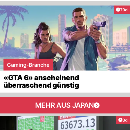
Artik
79d
Gaming-Branche
«GTA 6» anscheinend
überraschend günstig
MEHR AUS JAPAN
Arti
3d