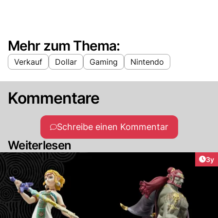
Mehr zum Thema:
Verkauf
Dollar
Gaming
Nintendo
Kommentare
Schreibe einen Kommentar
Weiterlesen
Arti
3y