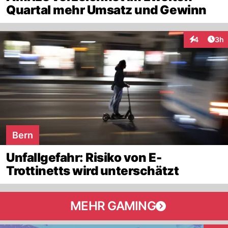
Quartal mehr Umsatz und Gewinn
Arti
4
3h
Interaktion
Bern
Unfallgefahr: Risiko von E-
Trottinetts wird unterschätzt
MEHR GAMING