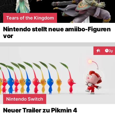
Tears of the Kingdom
Nintendo stellt neue amiibo-Figuren
vor
Arti
1
3y
Interaktion
Nintendo Switch
Neuer Trailer zu Pikmin 4