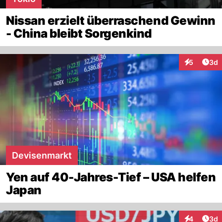
Nissan erzielt überraschend Gewinn
- China bleibt Sorgenkind
Arti
5
3d
Interaktion
Devisenmarkt
Yen auf 40-Jahres-Tief – USA helfen
Japan
Arti
4
3d