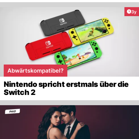
Arti
3y
Abwärtskompatibel?
Nintendo spricht erstmals über die
Switch 2