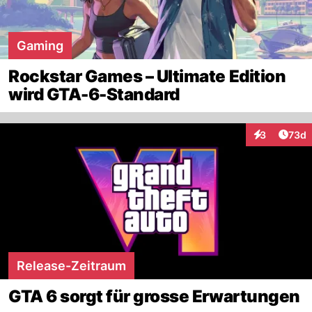
Gaming
Rockstar Games – Ultimate Edition
wird GTA-6-Standard
Artik
3
73d
Interaktionen
Release-Zeitraum
GTA 6 sorgt für grosse Erwartungen