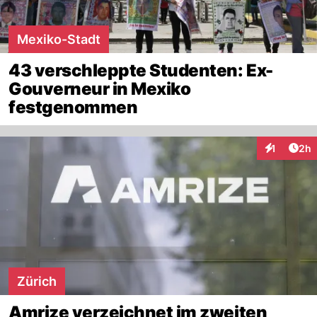
Mexiko-Stadt
43 verschleppte Studenten: Ex-
Gouverneur in Mexiko
festgenommen
Arti
1
2h
Interaktion
Zürich
Amrize verzeichnet im zweiten