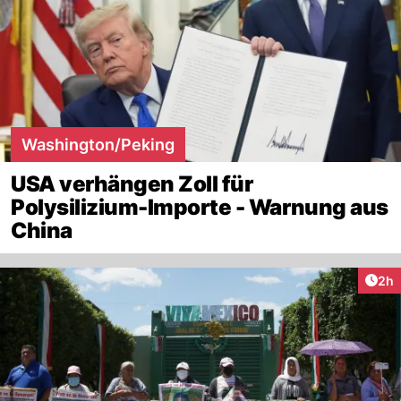
Washington/Peking
USA verhängen Zoll für
Polysilizium-Importe - Warnung aus
China
Arti
2h