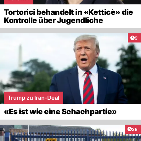
Tortorici behandelt in «Ketticè» die
Kontrolle über Jugendliche
Art
9'
Trump zu Iran-Deal
«Es ist wie eine Schachpartie»
Arti
28'