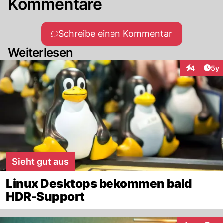
Kommentare
Schreibe einen Kommentar
Weiterlesen
Arti
4
5y
Interaktion
Sieht gut aus
Linux Desktops bekommen bald
HDR-Support