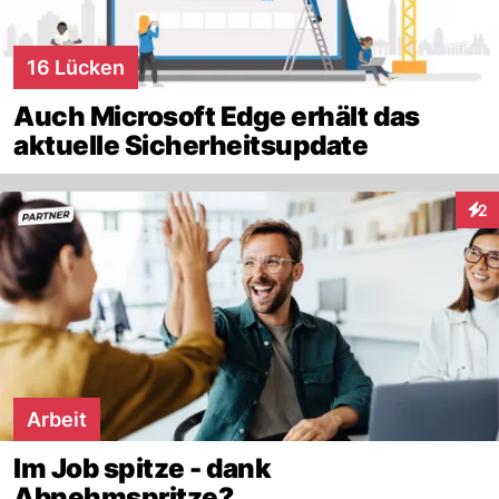
16 Lücken
Auch Microsoft Edge erhält das
aktuelle Sicherheitsupdate
2
Inte
Arbeit
Im Job spitze - dank
Abnehmspritze?