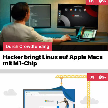
Arti
15
5y
Interaktione
Durch Crowdfunding
Hacker bringt Linux auf Apple Macs
mit M1-Chip
Arti
9
5y
Interaktion