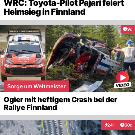
WRC: Toyota-Pilot Pajari feiert
Heimsieg in Finnland
Arti
9d
Sorge um Weltmeister
Ogier mit heftigem Crash bei der
Rallye Finnland
Artik
241
60d
Interaktionen