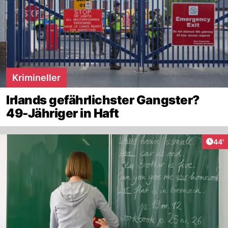
Krimineller
Irlands gefährlichster Gangster?
49-Jähriger in Haft
Arti
44'