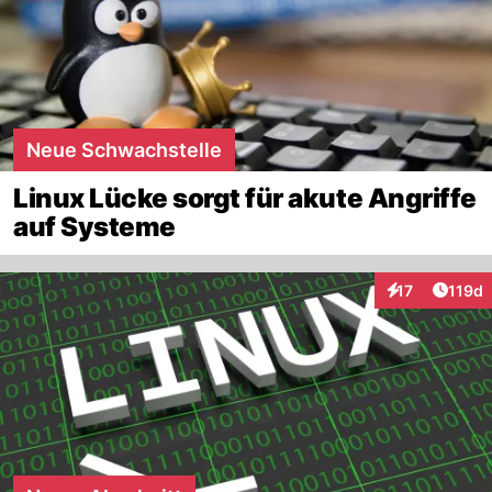
Neue Schwachstelle
Linux Lücke sorgt für akute Angriffe
auf Systeme
Artike
17
119d
Interaktionen