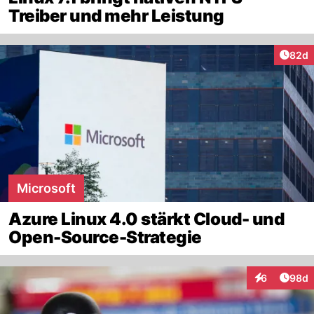
Treiber und mehr Leistung
Artik
82d
Microsoft
Azure Linux 4.0 stärkt Cloud- und
Open-Source-Strategie
Artik
6
98d
Interaktionen