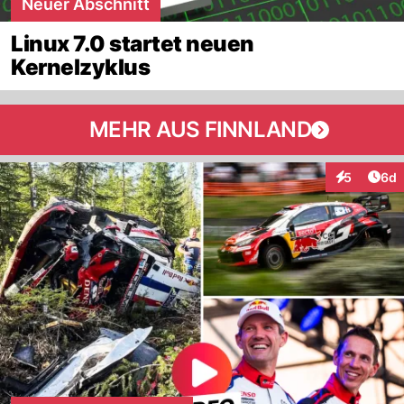
Neuer Abschnitt
Linux 7.0 startet neuen
Kernelzyklus
MEHR AUS FINNLAND
Arti
5
6d
Interaktion