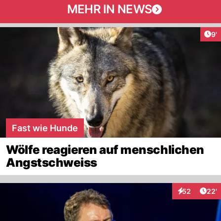
MEHR IN NEWS
Art
9'
Fast wie Hunde
Wölfe reagieren auf menschlichen
Angstschweiss
Arti
52
22'
Interaktionen