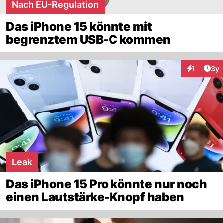
Nach EU-Regulation
Das iPhone 15 könnte mit
begrenztem USB-C kommen
Arti
1
3y
Interaktion
Leak
Das iPhone 15 Pro könnte nur noch
einen Lautstärke-Knopf haben