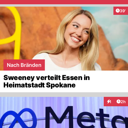
Arti
39'
Nach Bränden
Sweeney verteilt Essen in
Heimatstadt Spokane
Arti
1
2h
Interaktion