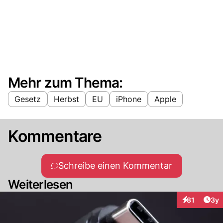
Mehr zum Thema:
Gesetz
Herbst
EU
iPhone
Apple
Kommentare
Schreibe einen Kommentar
Weiterlesen
Arti
81
3y
Interaktione