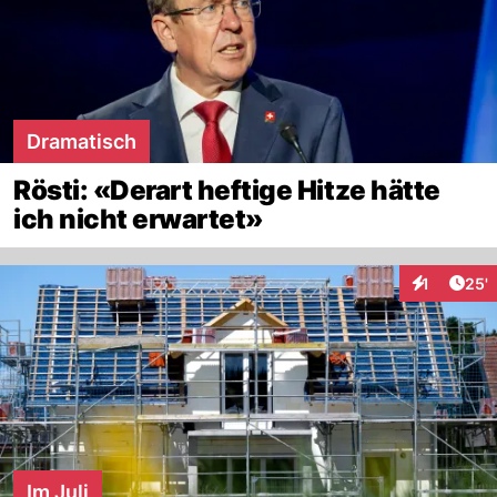
Dramatisch
Rösti: «Derart heftige Hitze hätte
ich nicht erwartet»
Arti
1
25'
Interaktion
Im Juli