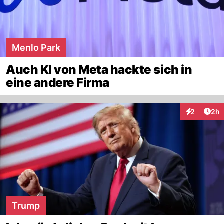
Menlo Park
Auch KI von Meta hackte sich in
eine andere Firma
Arti
2
2h
Interaktion
Trump