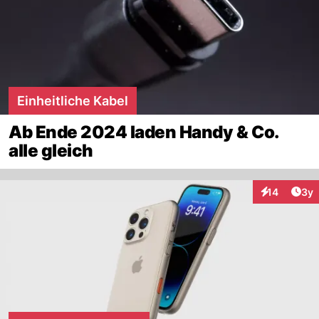
Einheitliche Kabel
Ab Ende 2024 laden Handy & Co.
alle gleich
Arti
14
3y
Interaktione