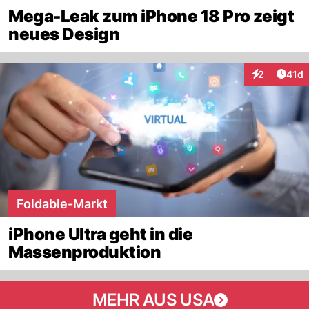
Mega-Leak zum iPhone 18 Pro zeigt
neues Design
Artik
2
41d
Interaktione
Foldable-Markt
iPhone Ultra geht in die
Massenproduktion
MEHR AUS USA