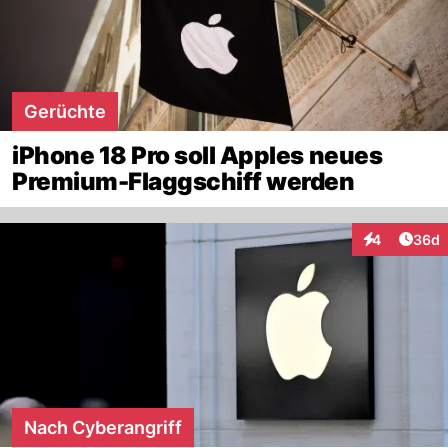
Gerüchte
iPhone 18 Pro soll Apples neues
Premium-Flaggschiff werden
Artik
4
36d
Interaktionen
Nach Cyberangriff