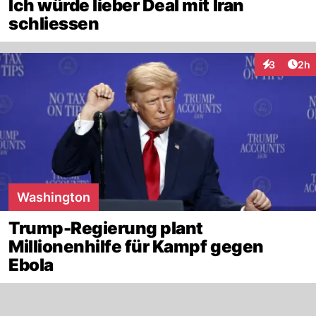
Ich würde lieber Deal mit Iran
schliessen
Arti
3
2h
Interaktion
Washington
Trump-Regierung plant
Millionenhilfe für Kampf gegen
Ebola