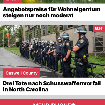
Angebotspreise für Wohneigentum
steigen nur noch moderat
Arti
26'
Caswell County
Drei Tote nach Schusswaffenvorfall
in North Carolina