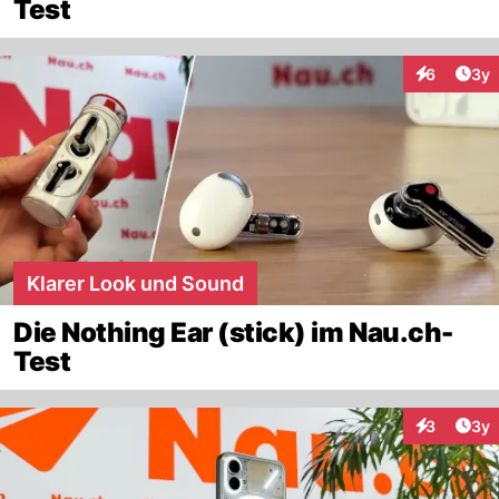
Test
Arti
6
3y
Interaktion
Klarer Look und Sound
Die Nothing Ear (stick) im Nau.ch-
Test
Arti
3
3y
Interaktion