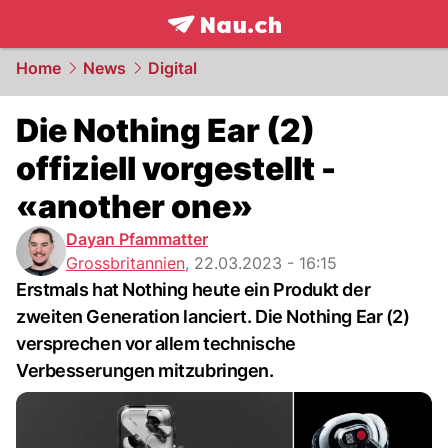
frontpage.
NAU.ch
Home
News
Digital
Die Nothing Ear (2)
offiziell vorgestellt -
«another one»
Dayan Pfammatter
Grossbritannien
,
22.03.2023 - 16:15
Erstmals hat Nothing heute ein Produkt der
zweiten Generation lanciert. Die Nothing Ear (2)
versprechen vor allem technische
Verbesserungen mitzubringen.