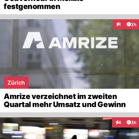
festgenommen
Arti
1
2h
Interaktion
Zürich
Amrize verzeichnet im zweiten
Quartal mehr Umsatz und Gewinn
Arti
4
3h
Interaktion