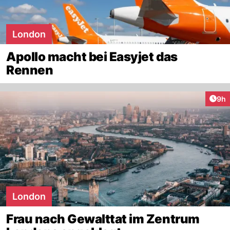
London
Apollo macht bei Easyjet das
Rennen
Arti
9h
London
Frau nach Gewalttat im Zentrum