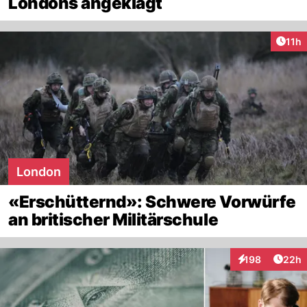
Londons angeklagt
Artik
11h
London
«Erschütternd»: Schwere Vorwürfe
an britischer Militärschule
Artik
198
22h
Interaktionen