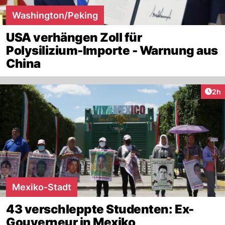
Washington/Peking
USA verhängen Zoll für
Polysilizium-Importe - Warnung aus
China
Arti
2h
Mexiko-Stadt
43 verschleppte Studenten: Ex-
Gouverneur in Mexiko