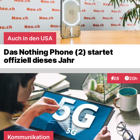
Auch in den USA
Das Nothing Phone (2) startet
offiziell dieses Jahr
Artik
28
20h
Interaktionen
Kommunikation