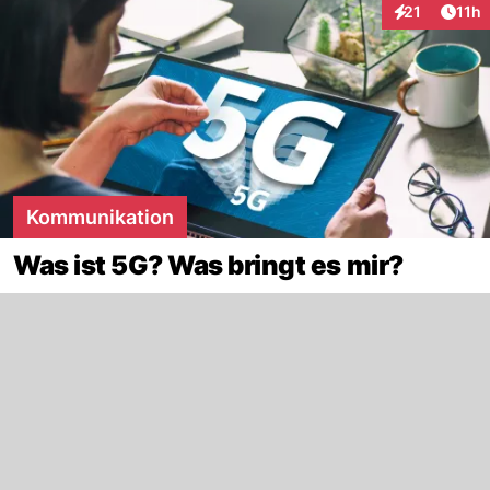
Artik
21
11h
Interaktionen
Kommunikation
Was ist 5G? Was bringt es mir?