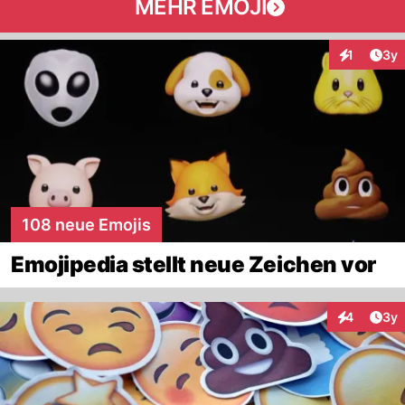
MEHR EMOJI
Arti
1
3y
Interaktion
108 neue Emojis
Emojipedia stellt neue Zeichen vor
Arti
4
3y
Interaktion