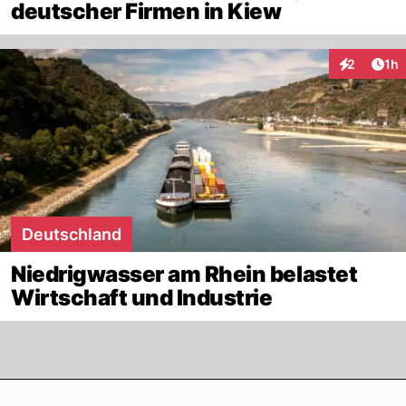
deutscher Firmen in Kiew
Art
2
1h
Interaktion
Deutschland
Niedrigwasser am Rhein belastet
Wirtschaft und Industrie
Footer