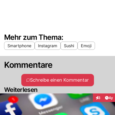
Mehr zum Thema:
Smartphone
Instagram
Sushi
Emoji
Kommentare
Schreibe einen Kommentar
Weiterlesen
Arti
3
4y
Interaktion