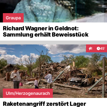
Graupa
Richard Wagner in Geldnot:
Sammlung erhält Beweisstück
Arti
1
45'
Interaktion
Ulm/Herzogenaurach
Raketenangriff zerstört Lager