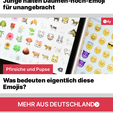
Junge halten Daumen-hoch-Emoji
für unangebracht
Arti
4y
Pfirsiche und Pupse
Was bedeuten eigentlich diese
Emojis?
MEHR AUS DEUTSCHLAND