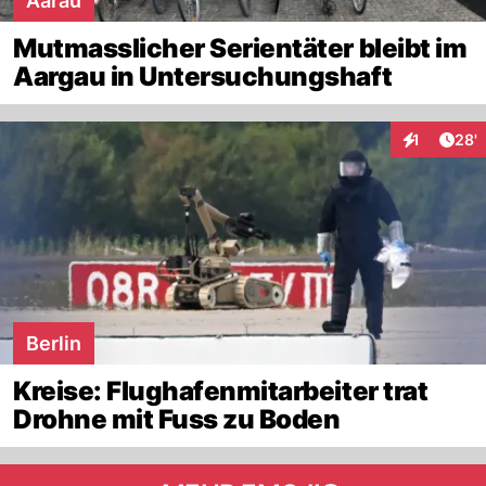
Aarau
Mutmasslicher Serientäter bleibt im
Aargau in Untersuchungshaft
Arti
1
28'
Interaktion
Berlin
Kreise: Flughafenmitarbeiter trat
Drohne mit Fuss zu Boden