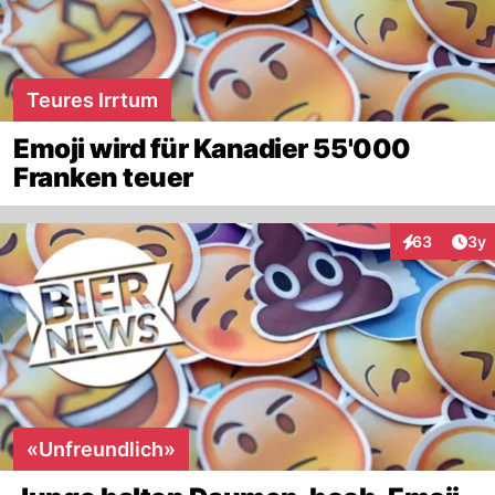
Teures Irrtum
Emoji wird für Kanadier 55'000
Franken teuer
Arti
63
3y
Interaktionen
«Unfreundlich»