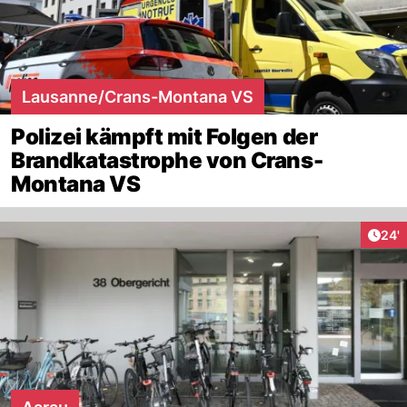
Lausanne/Crans-Montana VS
Polizei kämpft mit Folgen der
Brandkatastrophe von Crans-
Montana VS
Arti
24'