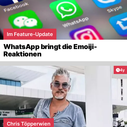
Im Feature-Update
WhatsApp bringt die Emoiji-
Reaktionen
Arti
4y
Chris Töpperwien