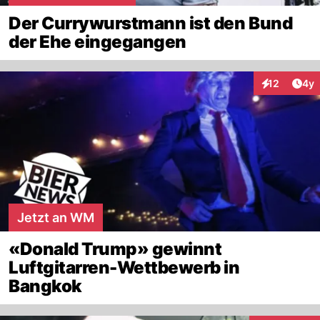
Der Currywurstmann ist den Bund
der Ehe eingegangen
Arti
12
4y
Interaktione
Jetzt an WM
«Donald Trump» gewinnt
Luftgitarren-Wettbewerb in
Bangkok