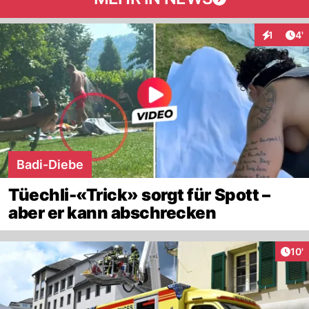
Art
1
4'
Interaktio
Badi-Diebe
Tüechli-«Trick» sorgt für Spott –
aber er kann abschrecken
Arti
10'