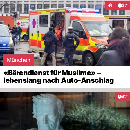
Arti
1
37'
Interaktion
München
«Bärendienst für Muslime» –
lebenslang nach Auto-Anschlag
Arti
42'