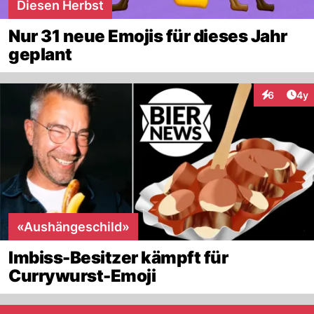
Diesen Herbst
Nur 31 neue Emojis für dieses Jahr
geplant
Arti
6
4y
Interaktion
«Aushängeschild»
Imbiss-Besitzer kämpft für
Currywurst-Emoji