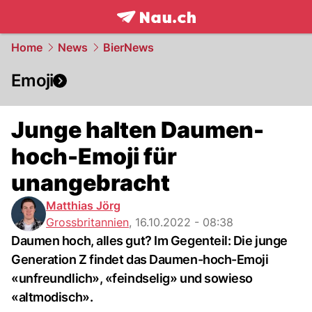
frontpage.
NAU.ch
Home
News
BierNews
Emoji
Junge halten Daumen-
hoch-Emoji für
unangebracht
Matthias Jörg
Grossbritannien
,
16.10.2022 - 08:38
Daumen hoch, alles gut? Im Gegenteil: Die junge
Generation Z findet das Daumen-hoch-Emoji
«unfreundlich», «feindselig» und sowieso
«altmodisch».