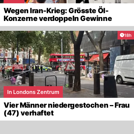
Wegen Iran-Krieg: Grösste Öl-
Konzerne verdoppeln Gewinne
Artik
18h
In Londons Zentrum
Vier Männer niedergestochen – Frau
(47) verhaftet