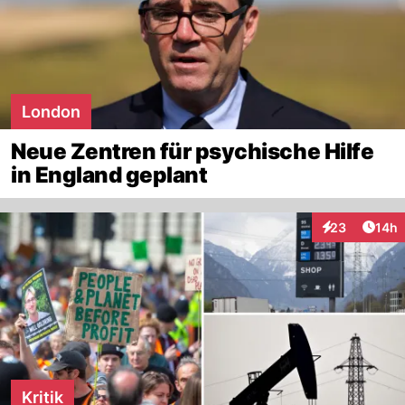
London
Neue Zentren für psychische Hilfe
in England geplant
Artik
23
14h
Interaktionen
Kritik