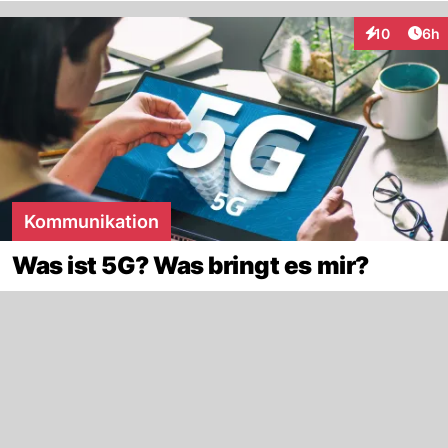
Arti
10
6h
Interaktione
Kommunikation
Was ist 5G? Was bringt es mir?