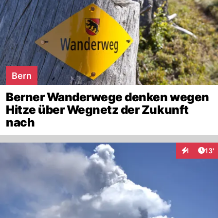
Bern
Berner Wanderwege denken wegen
Hitze über Wegnetz der Zukunft
nach
Arti
1
13'
Interaktion