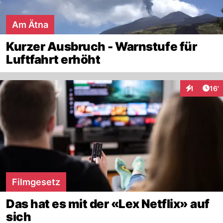
Am Ätna
Kurzer Ausbruch - Warnstufe für
Luftfahrt erhöht
Arti
1
16'
Interaktion
Filmgesetz
Das hat es mit der «Lex Netflix» auf
sich