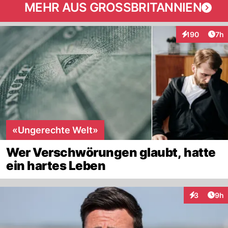
MEHR AUS GROSSBRITANNIEN
Arti
190
7h
Interaktionen
«Ungerechte Welt»
Wer Verschwörungen glaubt, hatte
ein hartes Leben
Arti
3
9h
Interaktion