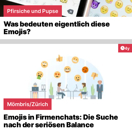
Pfirsiche und Pupse
Was bedeuten eigentlich diese
Emojis?
Arti
4y
Mömbris/Zürich
Emojis in Firmenchats: Die Suche
nach der seriösen Balance