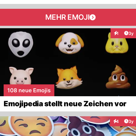
MEHR EMOJI
Arti
1
3y
Interaktion
108 neue Emojis
Emojipedia stellt neue Zeichen vor
Arti
4
3y
Interaktion