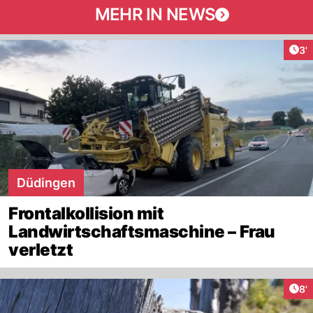
MEHR IN NEWS
Art
3'
Düdingen
Frontalkollision mit
Landwirtschaftsmaschine – Frau
verletzt
Art
8'