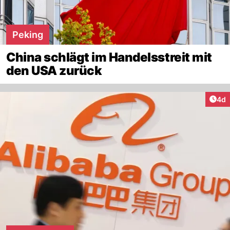
Peking
China schlägt im Handelsstreit mit
den USA zurück
Arti
4d