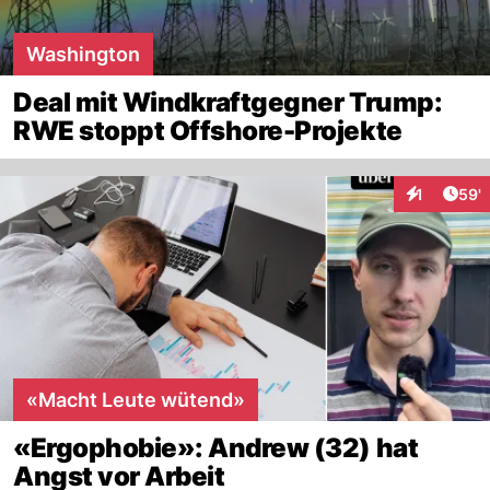
Washington
Deal mit Windkraftgegner Trump:
RWE stoppt Offshore-Projekte
Arti
1
59'
Interaktion
«Macht Leute wütend»
«Ergophobie»: Andrew (32) hat
Angst vor Arbeit