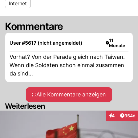
Internet
Kommentare
Artikel veröffe
11
User #5617 (nicht angemeldet)
Monate
Vorhat? Von der Parade gleich nach Taiwan.
Wenn die Soldaten schon einmal zusammen
da sind...
Alle Kommentare anzeigen
Weiterlesen
Artikel
4
354d
Interaktionen