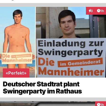
Art
3
1h
Interaktion
«Perfekt»
Deutscher Stadtrat plant
Swingerparty im Rathaus
Art
1h