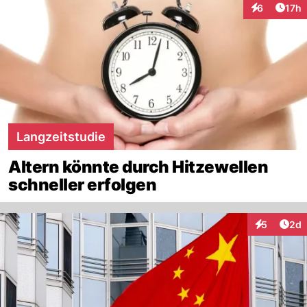
Artik
6
17h
Interaktione
Langzeitstudie
Altern könnte durch Hitzewellen
schneller erfolgen
Arti
5
2d
Interaktion