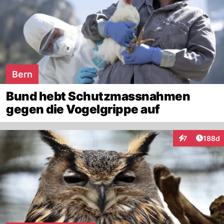
Bern
Bund hebt Schutzmassnahmen
gegen die Vogelgrippe auf
Artike
7
188d
Interaktionen