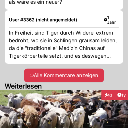
als wäre es ein neuer?
Artikel ver
1
User #3362 (nicht angemeldet)
Jahr
In Freiheit sind Tiger durch Wilderei extrem
bedroht, wo sie in Schlingen grausam leiden,
da die "traditionelle" Medizin Chinas auf
Tigerkörperteile setzt, und es deswegen
einen sehr grossen illegalen Handel damit
gibt. Es ist ähnlich wie mit den Hörnern vom
Alle Kommentare anzeigen
Rhinozeros, den Stosszähnen der Elefanten,
Weiterlesen
den Schuppen vom Schuppentier und
zahllosen anderen Beispielen. PETA sollte
Art
43
1y
Interaktione
auch daran einmal denken, anstatt nur die
Zoos schlechtzumachen.