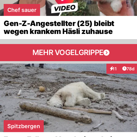
Chef sauer
Gen-Z-Angestellter (25) bleibt
wegen krankem Häsli zuhause
MEHR VOGELGRIPPE
Artik
11
78d
Interaktionen
Spitzbergen