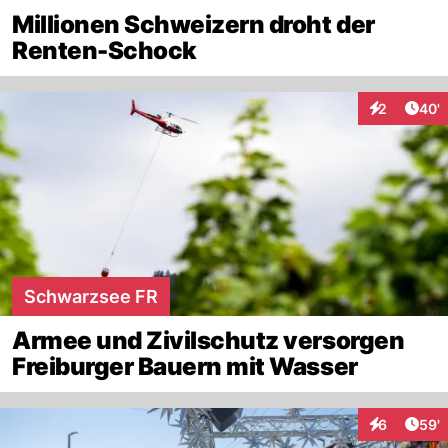
Millionen Schweizern droht der
Renten-Schock
Arti
2
40'
Interaktione
Schwarzsee FR
Armee und Zivilschutz versorgen
Freiburger Bauern mit Wasser
Arti
6
59'
Interaktione