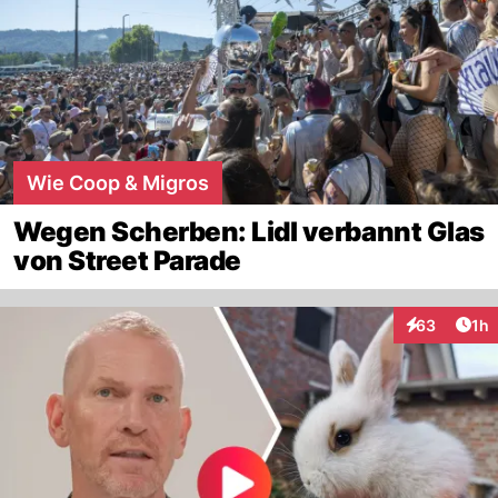
Wie Coop & Migros
Wegen Scherben: Lidl verbannt Glas
von Street Parade
Art
63
1h
Interaktione