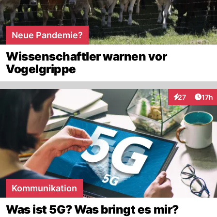
Neue Pandemie?
Wissenschaftler warnen vor
Vogelgrippe
Artik
27
17h
Interaktionen
Kommunikation
Was ist 5G? Was bringt es mir?