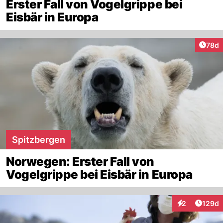
Erster Fall von Vogelgrippe bei
Eisbär in Europa
Artik
78d
Spitzbergen
Norwegen: Erster Fall von
Vogelgrippe bei Eisbär in Europa
Artike
2
129d
Interaktionen