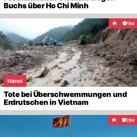
Buchs über Ho Chi Minh
Artik
1
19d
Interaktione
Hanoi
Tote bei Überschwemmungen und
Erdrutschen in Vietnam
Artik
1
26d
Interaktione