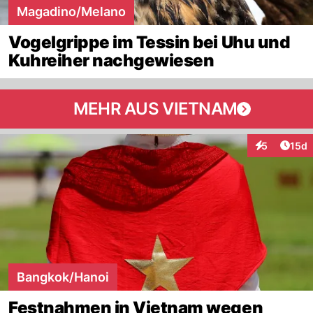
Magadino/Melano
Vogelgrippe im Tessin bei Uhu und
Kuhreiher nachgewiesen
MEHR AUS VIETNAM
Artik
5
15d
Interaktione
Bangkok/Hanoi
Festnahmen in Vietnam wegen