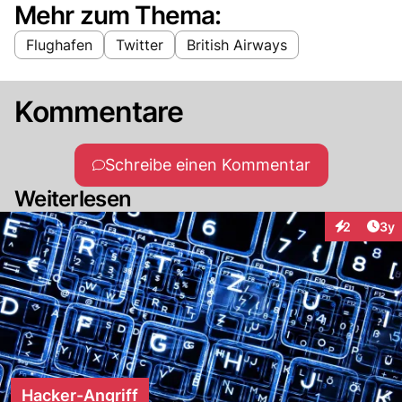
Mehr zum Thema:
Flughafen
Twitter
British Airways
Kommentare
Schreibe einen Kommentar
Weiterlesen
Arti
2
3y
Interaktion
Hacker-Angriff