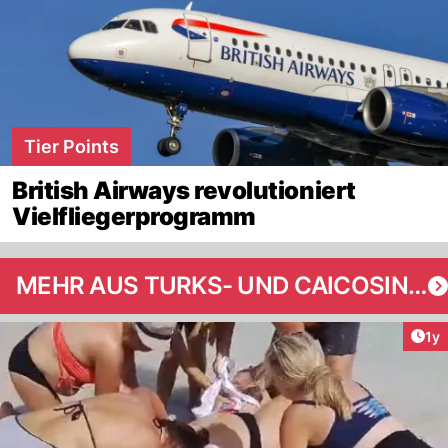
Tier Points
British Airways revolutioniert
Vielfliegerprogramm
MEHR AUS TURKS- UND CAICOSINSELN
Art
1y