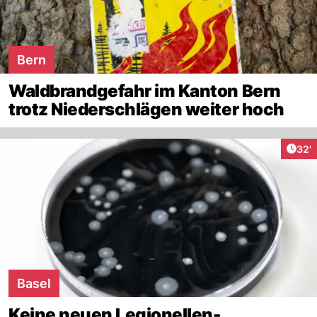
Bern
Waldbrandgefahr im Kanton Bern
trotz Niederschlägen weiter hoch
Arti
32'
Basel
Keine neuen Legionellen-