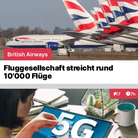
British Airways
Fluggesellschaft streicht rund
10'000 Flüge
Arti
17
7h
Interaktione