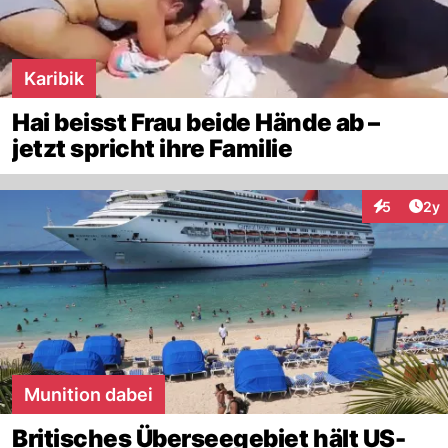
Karibik
Hai beisst Frau beide Hände ab –
jetzt spricht ihre Familie
Arti
5
2y
Interaktion
Munition dabei
Britisches Überseegebiet hält US-