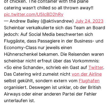
of chicken. The container with the plane
catering wasn’t chilled so all thrown away!!
pic.twitter.com/U5IcBD2hRy
— Andrew Bailey (@aktivandrew)
July 24, 2023
Scheinbar verkalkulierte sich das Team an Board
jedoch: Auf Social Media beschwerten sich
Fluggäste, dass Passagiere in der Business- und
Economy-Class nur jeweils einen
Hühnerschenkel bekamen. Die Reisenden waren
scheinbar nicht erfreut über das Vorkommnis:
«So eine Schande», schrieb ein Gast auf
Twitter
.
Das Catering wird zumeist nicht
von der Airline
selbst gekühlt, sondern extern vom
Flughafen
organisiert. Deswegen ist unklar, ob der British
Airways oder einer anderen Partei der Fehler
unterlaufen ist.