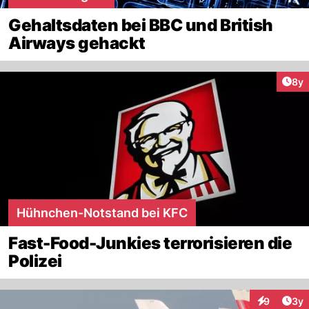
Gehaltsdaten bei BBC und British
Airways gehackt
Arti
8y
Hühnchen-Notstand bei KFC
Fast-Food-Junkies terrorisieren die
Polizei
Arti
9
3y
Interaktion