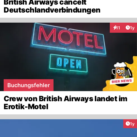
British Airways cancelt
Deutschlandverbindungen
Art
11
1y
Interaktione
Buchungsfehler
Crew von British Airways landet im
Erotik-Motel
Art
1y