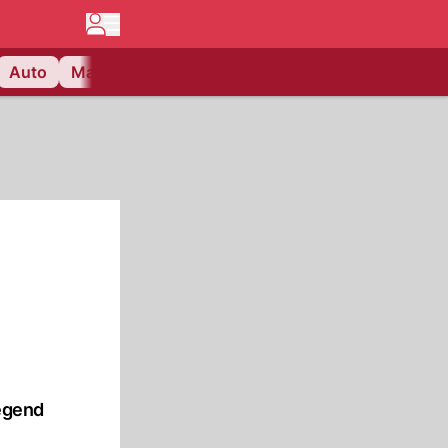
Auto
Matchcenter
Videos
Nau Plus
Lifestyle
iegend