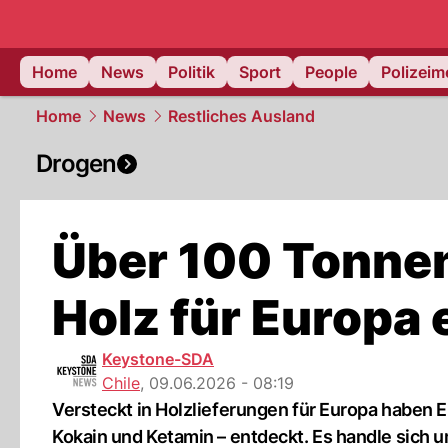
Home
News
Politik
Sport
People
Polizei
Home
News
Restliches Ausland
Drogen
Über 100 Tonnen
Holz für Europa
Keystone-SDA
Chile
,
09.06.2026 - 08:19
Versteckt in Holzlieferungen für Europa haben 
Kokain und Ketamin – entdeckt. Es handle sich u