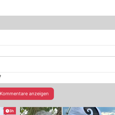
?
e Kommentare anzeigen
Artikel veröffentlicht:
3h