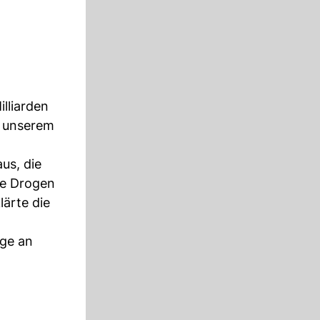
lliarden
n unserem
us, die
ie Drogen
lärte die
nge an