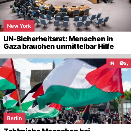
New York
UN-Sicherheitsrat: Menschen in
Gaza brauchen unmittelbar Hilfe
Arti
1
5y
Interaktion
Berlin