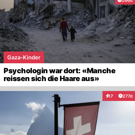
266d
Gaza-Kinder
Psychologin war dort: «Manche
reissen sich die Haare aus»
Artike
17
277d
Interaktionen