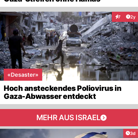
Arti
7
2y
Interaktion
«Desaster»
Hoch ansteckendes Poliovirus in
Gaza-Abwasser entdeckt
MEHR AUS ISRAEL
Arti
3d