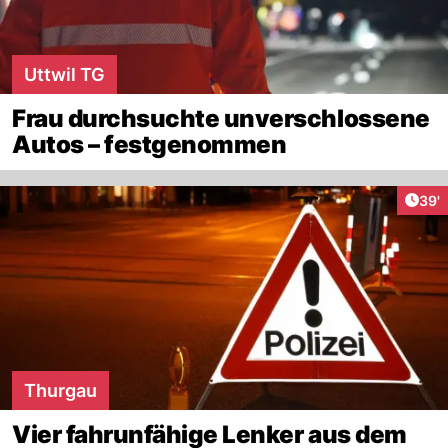
Uttwil TG
Frau durchsuchte unverschlossene
Autos – festgenommen
Arti
39'
Thurgau
Vier fahrunfähige Lenker aus dem