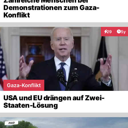
Zahlreiche Menschen bei
Demonstrationen zum Gaza-
Konflikt
Arti
29
5y
Interaktionen
Gaza-Konflikt
USA und EU drängen auf Zwei-
Staaten-Lösung