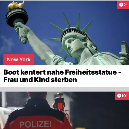
Art
2'
New York
Boot kentert nahe Freiheitsstatue -
Frau und Kind sterben
Arti
19'