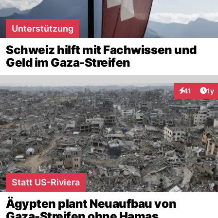
Unterstützung
Schweiz hilft mit Fachwissen und
Geld im Gaza-Streifen
Art
41
1y
Interaktione
Statt US-Riviera
Ägypten plant Neuaufbau von
Gaza-Streifen ohne Hamas