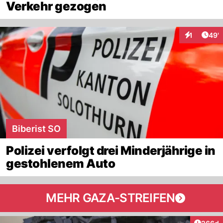
Verkehr gezogen
Arti
1
49'
Interaktion
Biberist SO
Polizei verfolgt drei Minderjährige in
gestohlenem Auto
MEHR GAZA-STREIFEN
Artikel