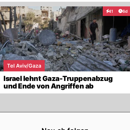
Arti
41
6d
Interaktione
Tel Aviv/Gaza
Israel lehnt Gaza-Truppenabzug
und Ende von Angriffen ab
Footer