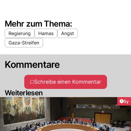
Mehr zum Thema:
Regierung
Hamas
Angst
Gaza-Streifen
Kommentare
Schreibe einen Kommentar
Weiterlesen
Arti
5y