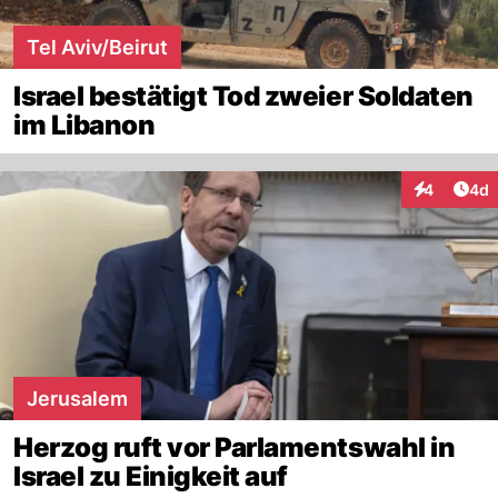
Tel Aviv/Beirut
Israel bestätigt Tod zweier Soldaten
im Libanon
Arti
4
4d
Interaktion
Jerusalem
Herzog ruft vor Parlamentswahl in
Israel zu Einigkeit auf