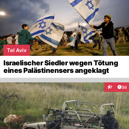
Tel Aviv
Israelischer Siedler wegen Tötung
eines Palästinensers angeklagt
Arti
7
3d
Interaktion