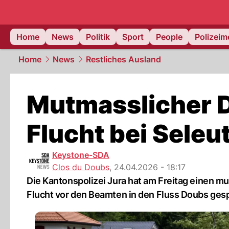
Home
News
Politik
Sport
People
Polizei
Home
News
Restliches Ausland
Mutmasslicher D
Flucht bei Seleut
Keystone-SDA
Clos du Doubs
,
24.04.2026 - 18:17
Die Kantonspolizei Jura hat am Freitag einen 
Flucht vor den Beamten in den Fluss Doubs gesp