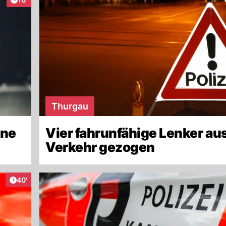
Thurgau
ene
Vier fahrunfähige Lenker au
Verkehr gezogen
Artikel veröffentlicht:
40'