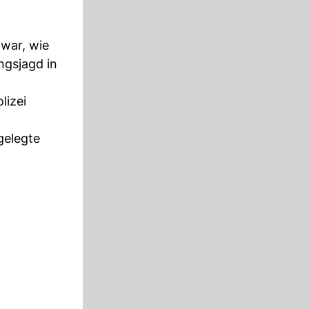
 war, wie
ngsjagd in
lizei
gelegte