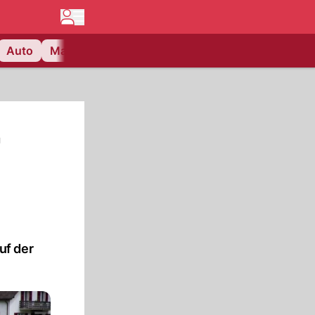
Auto
Matchcenter
Videos
Nau Plus
Lifestyle
r
uf der