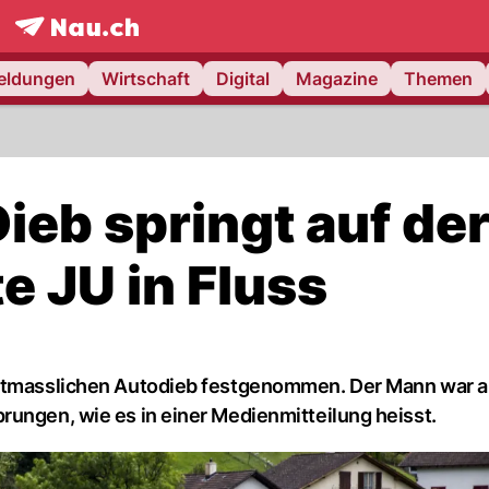
frontpage.
NAU.ch
meldungen
Wirtschaft
Digital
Magazine
Themen
ieb springt auf de
e JU in Fluss
mutmasslichen Autodieb festgenommen. Der Mann war a
rungen, wie es in einer Medienmitteilung heisst.