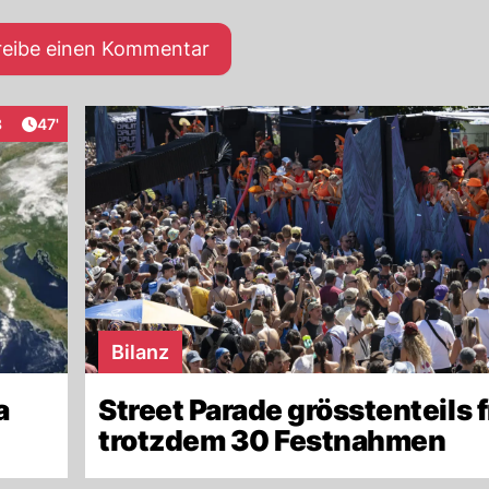
reibe einen Kommentar
Artikel veröffentlicht:
8
47'
raktionen
Bilanz
a
Street Parade grösstenteils f
trotzdem 30 Festnahmen