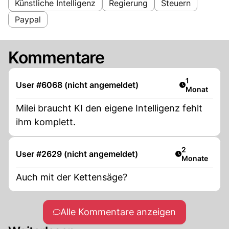
Künstliche Intelligenz
Regierung
Steuern
Paypal
Kommentare
Artikel veröf
1
User #6068 (nicht angemeldet)
Monat
Milei braucht KI den eigene Intelligenz fehlt
ihm komplett.
Artikel veröff
2
User #2629 (nicht angemeldet)
Monate
Auch mit der Kettensäge?
Alle Kommentare anzeigen