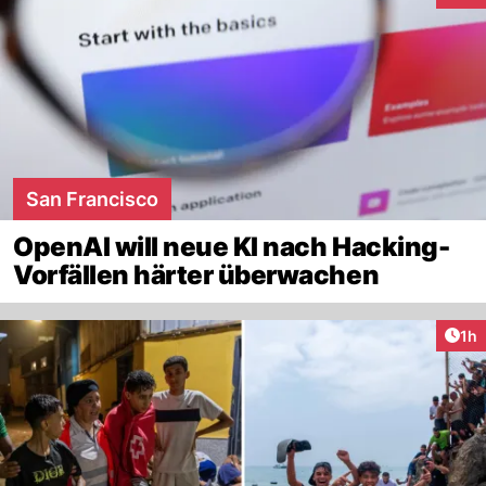
San Francisco
OpenAI will neue KI nach Hacking-
Vorfällen härter überwachen
Art
1h