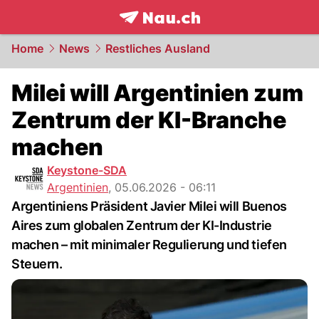
frontpage.
NAU.ch
Home
News
Restliches Ausland
Milei will Argentinien zum
Zentrum der KI-Branche
machen
Keystone-SDA
Argentinien
,
05.06.2026 - 06:11
Argentiniens Präsident Javier Milei will Buenos
Aires zum globalen Zentrum der KI-Industrie
machen – mit minimaler Regulierung und tiefen
Steuern.