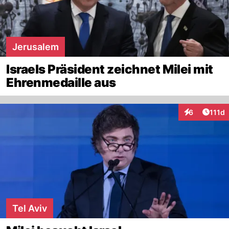
Jerusalem
Israels Präsident zeichnet Milei mit
Ehrenmedaille aus
Artike
6
111d
Interaktionen
Tel Aviv