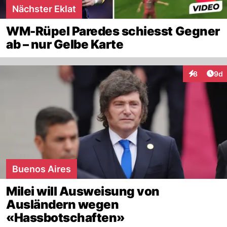
Nächster Eklat
WM-Rüpel Paredes schiesst Gegner
ab – nur Gelbe Karte
Arti
8
9d
Interaktion
Buenos Aires
Milei will Ausweisung von
Ausländern wegen
«Hassbotschaften»