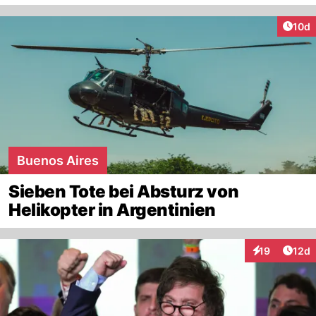
Artik
10d
Buenos Aires
Sieben Tote bei Absturz von
Helikopter in Argentinien
Artik
19
12d
Interaktionen