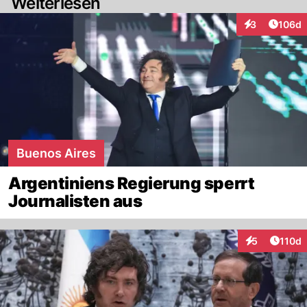
Weiterlesen
Artike
3
106d
Interaktionen
Buenos Aires
Argentiniens Regierung sperrt
Journalisten aus
Artike
5
110d
Interaktionen