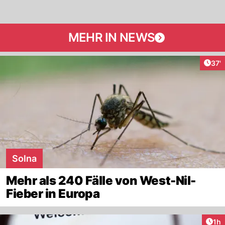
MEHR IN NEWS
Arti
37'
Solna
Mehr als 240 Fälle von West-Nil-
Fieber in Europa
Art
1h