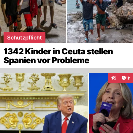
Schutzpflicht
1342 Kinder in Ceuta stellen
Spanien vor Probleme
Art
5
1h
Interaktion