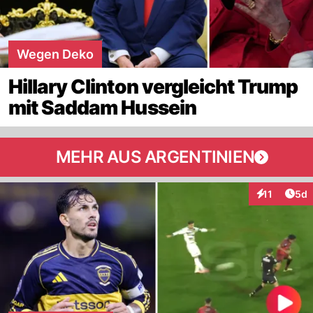
Wegen Deko
Hillary Clinton vergleicht Trump
mit Saddam Hussein
MEHR AUS ARGENTINIEN
Arti
11
5d
Interaktione