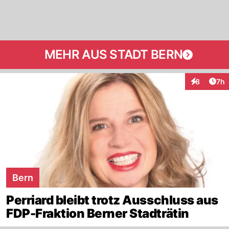
MEHR AUS STADT BERN
Arti
8
7h
Interaktion
Bern
Perriard bleibt trotz Ausschluss aus
FDP-Fraktion Berner Stadträtin