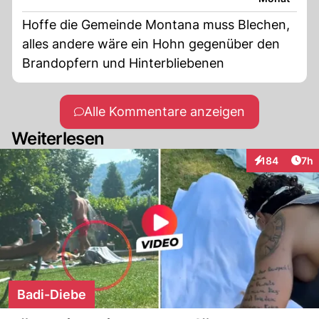
Hoffe die Gemeinde Montana muss Blechen,
alles andere wäre ein Hohn gegenüber den
Brandopfern und Hinterbliebenen
Alle Kommentare anzeigen
Weiterlesen
Arti
184
7h
Interaktionen
Badi-Diebe