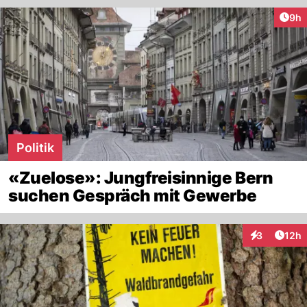
Arti
9h
Politik
«Zuelose»: Jungfreisinnige Bern
suchen Gespräch mit Gewerbe
Artik
3
12h
Interaktione