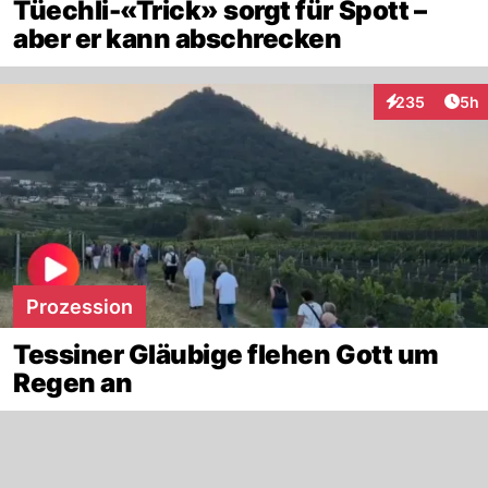
Tüechli-«Trick» sorgt für Spott –
aber er kann abschrecken
Arti
235
5h
Interaktionen
Prozession
Tessiner Gläubige flehen Gott um
Regen an