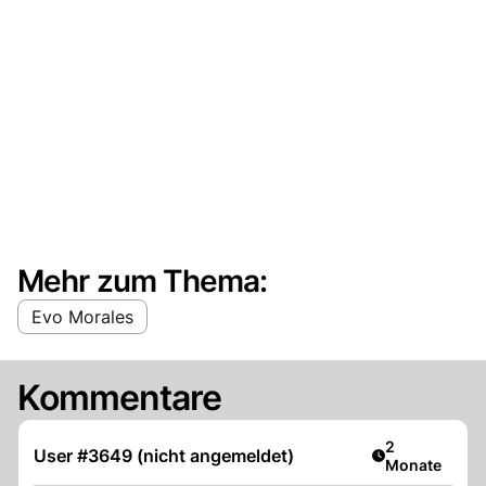
Mehr zum Thema:
Evo Morales
Kommentare
Artikel veröff
2
User #3649 (nicht angemeldet)
Monate