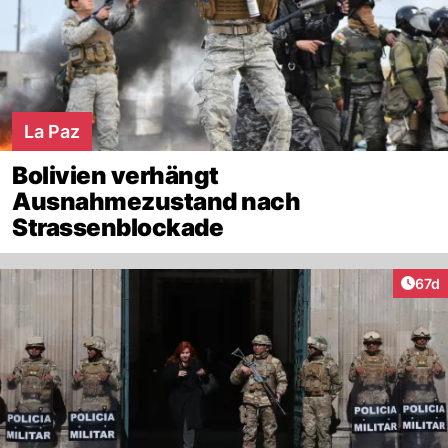
La Paz
Bolivien verhängt
Ausnahmezustand nach
Strassenblockade
Artik
67d