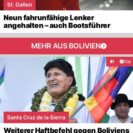
St. Gallen
Neun fahrunfähige Lenker
angehalten – auch Bootsführer
MEHR AUS BOLIVIEN
Artik
1
11d
Interaktione
Santa Cruz de la Sierra
Weiterer Haftbefehl gegen Boliviens