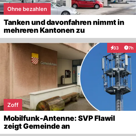
Ohne bezahlen
Tanken und davonfahren nimmt in
mehreren Kantonen zu
Arti
33
7h
Interaktionen
Zoff
Mobilfunk-Antenne: SVP Flawil
zeigt Gemeinde an