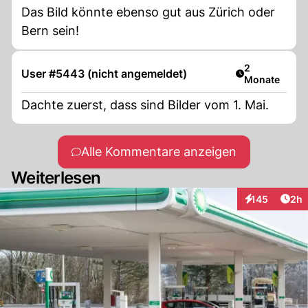
Das Bild könnte ebenso gut aus Zürich oder
Bern sein!
Artikel veröff
2
User #5443 (nicht angemeldet)
Monate
Dachte zuerst, dass sind Bilder vom 1. Mai.
Alle Kommentare anzeigen
Weiterlesen
Arti
145
2h
Interaktionen