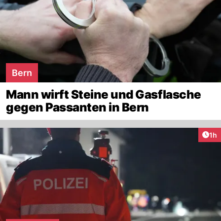
Bern
Mann wirft Steine und Gasflasche
gegen Passanten in Bern
Art
1h