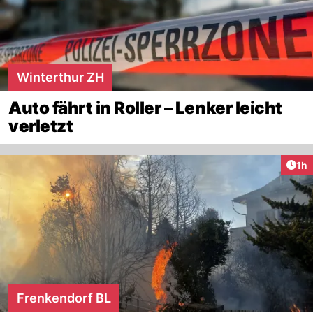
Winterthur ZH
Auto fährt in Roller – Lenker leicht
verletzt
Art
1h
Frenkendorf BL