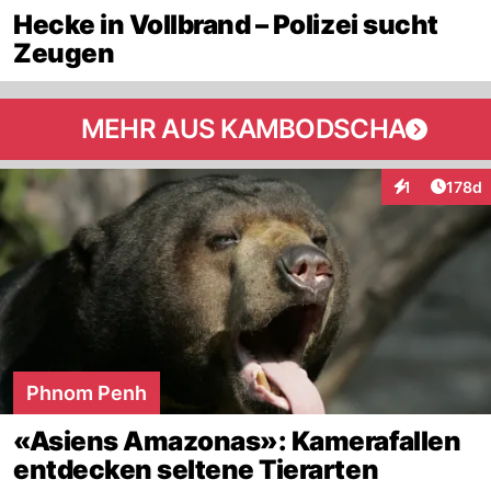
Hecke in Vollbrand – Polizei sucht
Zeugen
MEHR AUS KAMBODSCHA
Artike
1
178d
Interaktionen
Phnom Penh
«Asiens Amazonas»: Kamerafallen
entdecken seltene Tierarten