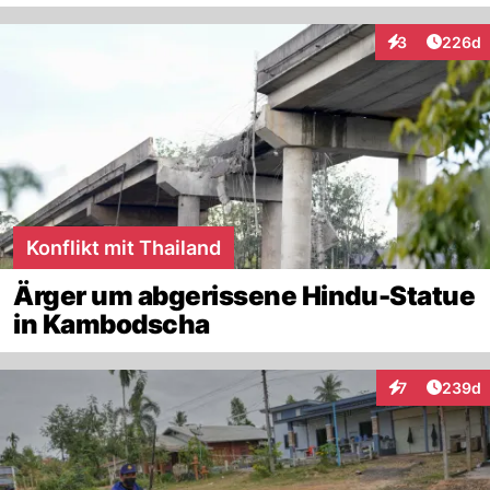
Artikel
3
226d
Interaktionen
Konflikt mit Thailand
Ärger um abgerissene Hindu-Statue
in Kambodscha
Artikel
7
239d
Interaktionen