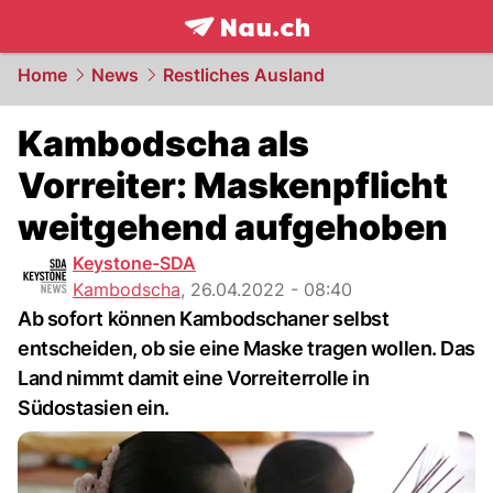
frontpage.
NAU.ch
Home
News
Restliches Ausland
Kambodscha als
Vorreiter: Maskenpflicht
weitgehend aufgehoben
Keystone-SDA
Kambodscha
,
26.04.2022 - 08:40
Ab sofort können Kambodschaner selbst
entscheiden, ob sie eine Maske tragen wollen. Das
Land nimmt damit eine Vorreiterrolle in
Südostasien ein.