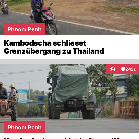
Phnom Penh
Kambodscha schliesst
Grenzübergang zu Thailand
Artikel
4
242d
Interaktionen
Phnom Penh