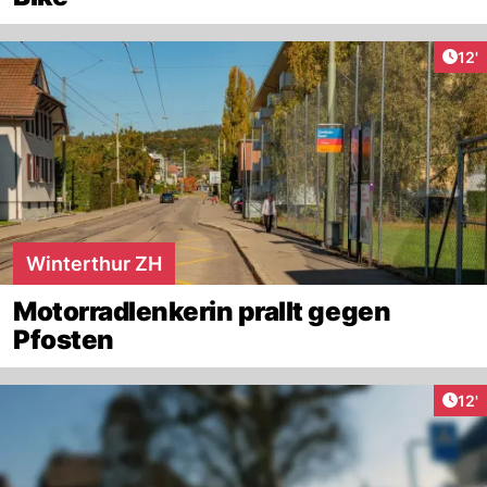
Arti
12'
Winterthur ZH
Motorradlenkerin prallt gegen
Pfosten
Arti
12'