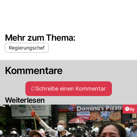
Mehr zum Thema:
Regierungschef
Kommentare
Schreibe einen Kommentar
Weiterlesen
Arti
4y