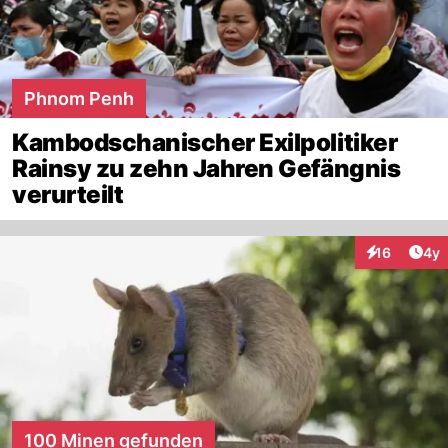
Phnom Penh
Kambodschanischer Exilpolitiker
Rainsy zu zehn Jahren Gefängnis
verurteilt
Arti
16
4y
Interaktione
100 Minen gefunden