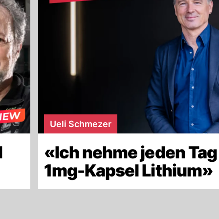
Ueli Schmezer
d
«Ich nehme jeden Tag
»
1mg-Kapsel Lithium»