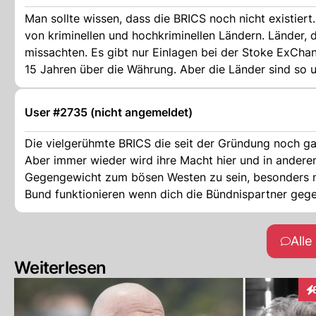
Man sollte wissen, dass die BRICS noch nicht existiert
von kriminellen und hochkriminellen Ländern. Länder, d
missachten. Es gibt nur Einlagen bei der Stoke ExChan
15 Jahren über die Währung. Aber die Länder sind so u
produzierende Länder beteiligt. Wie soll das funktion
Öl? Sicherlich nicht untereinander. Oder an Europa, d
User #2735 (nicht angemeldet)
Geschichte ist sehr kompliziert. Außerdem ist Saudi-A
Die vielgerühmte BRICS die seit der Gründung noch gar
Aber immer wieder wird ihre Macht hier und in andere
Gegengewicht zum bösen Westen zu sein, besonders nic
Bund funktionieren wenn dich die Bündnispartner geg
All
Weiterlesen
In