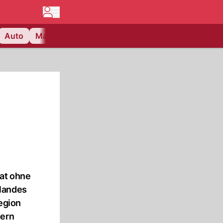
Auto
Matchcenter
Videos
Nau Plus
Lifestyle
hat ohne
zlandes
egion
dern