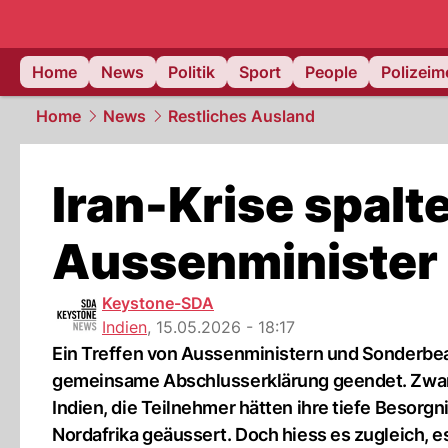
Home
News
Politik
Sport
People
Polizei
Home
News
Restliches Ausland
Iran-Krise spalt
Aussenminister
Keystone-SDA
Indien
,
15.05.2026 - 18:17
Ein Treffen von Aussenministern und Sonderbea
gemeinsame Abschlusserklärung geendet. Zwar h
Indien, die Teilnehmer hätten ihre tiefe Besor
Nordafrika geäussert. Doch hiess es zugleich, 