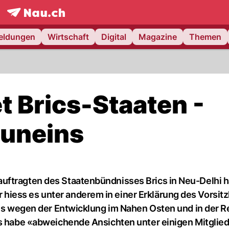
frontpage.
NAU.ch
meldungen
Wirtschaft
Digital
Magazine
Themen
et Brics-Staaten -
 uneins
uftragten des Staatenbündnisses Brics in Neu-Delhi 
iess es unter anderem in einer Erklärung des Vorsit
gnis wegen der Entwicklung im Nahen Osten und in der R
es habe «abweichende Ansichten unter einigen Mitglie