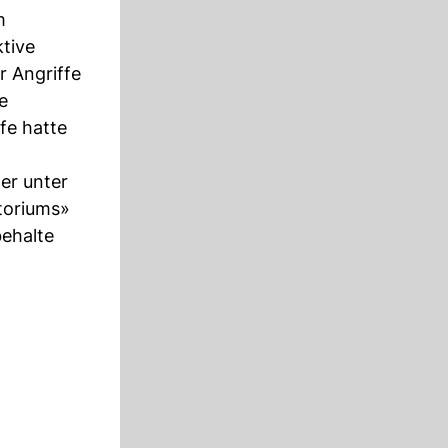
m
tive
r Angriffe
e
fe hatte
er unter
itoriums»
behalte