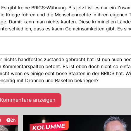
. Es gibt keine BRICS-Währung. Bis jetzt ist es nur ein Zus
ie Kriege führen und die Menschenrechte in ihren eigenen T
ge. Damit kann man nichts kaufen. Diese kriminellen Länder
nterschiedlich, dass es kaum Gemeinsamkeiten gibt. Es sind
ieren? Der gleiche Club und alle haben Öl? An wen verkaufen
ie USA oder Kanada? Oder an ein Land, das kein Geld hat? 
rabien nicht mehr dabei, sondern beobachtet nur noch.
 nichts handfestes zustande gebracht hat ist nun auch noch
n Kommentarspalten betont. Es ist eben doch nicht so einfa
ht wenn es einige echt böse Staaten in der BRICS hat. Wie
enseitig mit Drohnen und Raketen bekriegen?
e Kommentare anzeigen
Artikel veröffentlicht:
8
2h
teraktionen