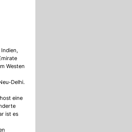
 Indien,
Emirate
zum Westen
Neu-Delhi.
host eine
inderte
r ist es
en