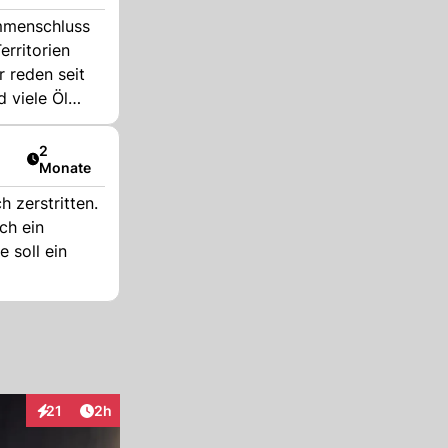
ammenschluss
erritorien
 reden seit
 viele Öl
 sie dieses
Diese ganze
Artikel veröffentlicht:
2
Monate
 zerstritten.
ch ein
 soll ein
Artikel veröffentlicht:
21
2h
Interaktionen