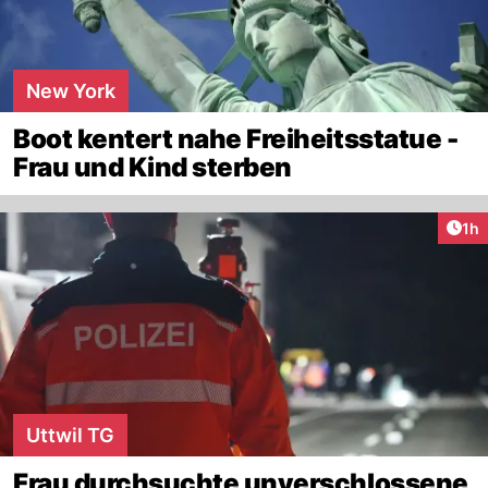
New York
Boot kentert nahe Freiheitsstatue -
Frau und Kind sterben
Art
1h
Uttwil TG
Frau durchsuchte unverschlossene