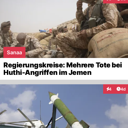
Interaktion
Sanaa
Regierungskreise: Mehrere Tote bei
Huthi-Angriffen im Jemen
Arti
4
4d
Interaktion