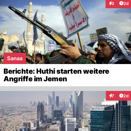
Arti
3
2d
Interaktion
Sanaa
Berichte: Huthi starten weitere
Angriffe im Jemen
Arti
7
2d
Interaktion