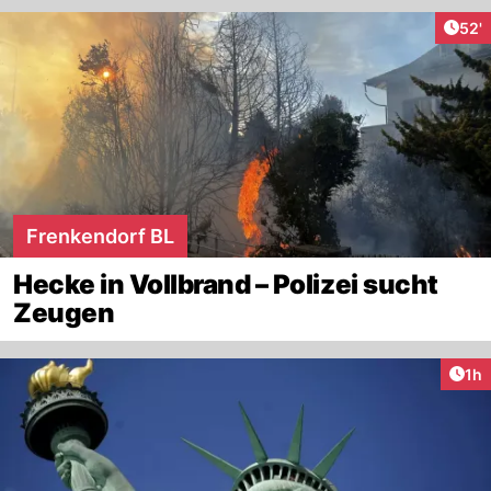
Arti
52'
Frenkendorf BL
Hecke in Vollbrand – Polizei sucht
Zeugen
Art
1h