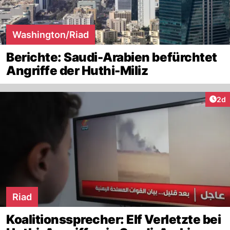
Washington/Riad
Berichte: Saudi-Arabien befürchtet
Angriffe der Huthi-Miliz
Arti
2d
Riad
Koalitionssprecher: Elf Verletzte bei