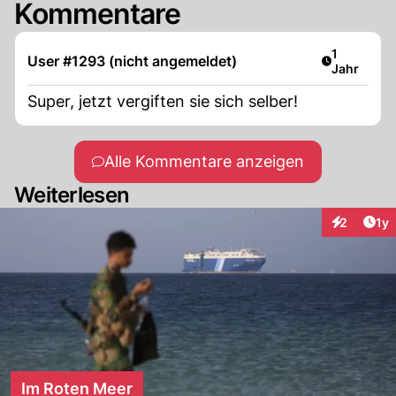
Kommentare
Artikel ver
1
User #1293 (nicht angemeldet)
Jahr
Super, jetzt vergiften sie sich selber!
Alle Kommentare anzeigen
Weiterlesen
Art
2
1y
Interaktion
Im Roten Meer