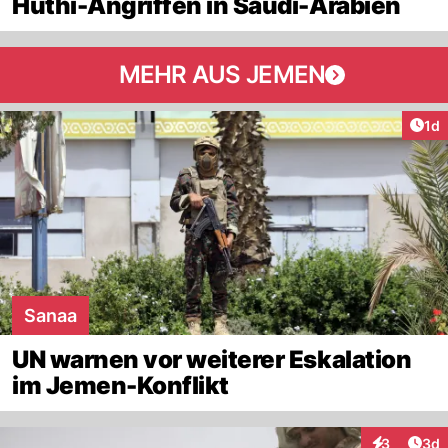
Huthi-Angriffen in Saudi-Arabien
MEHR AUS JEMEN
Art
1d
Sanaa
UN warnen vor weiterer Eskalation
im Jemen-Konflikt
Arti
3
3d