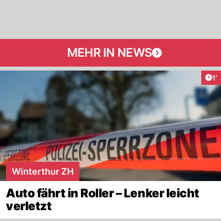
MEHR IN NEWS
Art
1'
Winterthur ZH
Auto fährt in Roller – Lenker leicht
verletzt