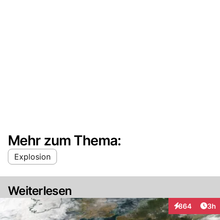
Mehr zum Thema:
Explosion
Weiterlesen
Arti
864
3h
Interaktionen