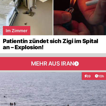
Im Zimmer
Patientin zündet sich Zigi im Spital
an – Explosion!
MEHR AUS IRAN
Artik
39
10h
Interaktionen