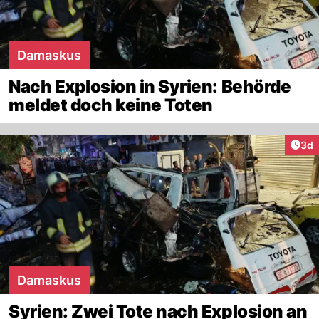
Damaskus
Nach Explosion in Syrien: Behörde
meldet doch keine Toten
Arti
3d
Damaskus
Syrien: Zwei Tote nach Explosion an