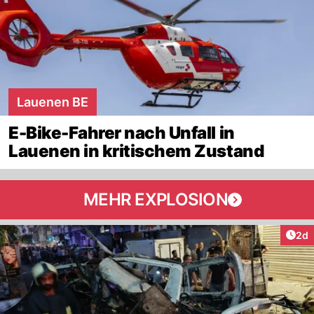
Lauenen BE
E-Bike-Fahrer nach Unfall in
Lauenen in kritischem Zustand
MEHR EXPLOSION
Arti
2d