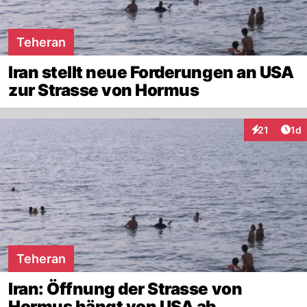
Teheran
Iran stellt neue Forderungen an USA
zur Strasse von Hormus
Art
21
1d
Interaktione
Teheran
Iran: Öffnung der Strasse von
Hormus hängt von USA ab