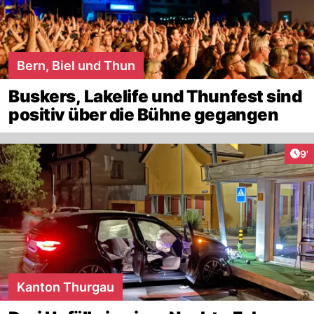
Bern, Biel und Thun
Buskers, Lakelife und Thunfest sind
positiv über die Bühne gegangen
Art
9'
Kanton Thurgau