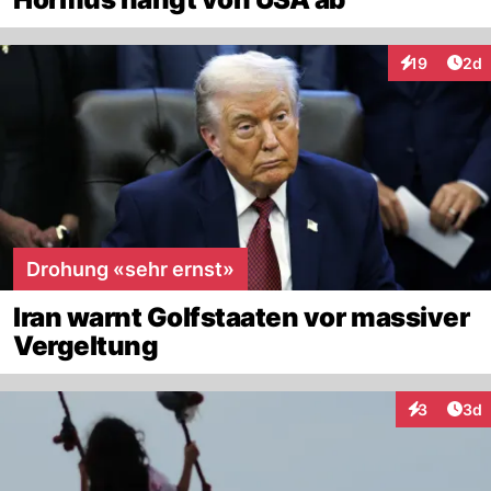
Arti
19
2d
Interaktione
Drohung «sehr ernst»
Iran warnt Golfstaaten vor massiver
Vergeltung
Arti
3
3d
Interaktion