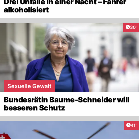
Drei Unfälle in einer Nacht – Fahrer
alkoholisiert
Arti
30'
Sexuelle Gewalt
Bundesrätin Baume-Schneider will
besseren Schutz
Arti
41'