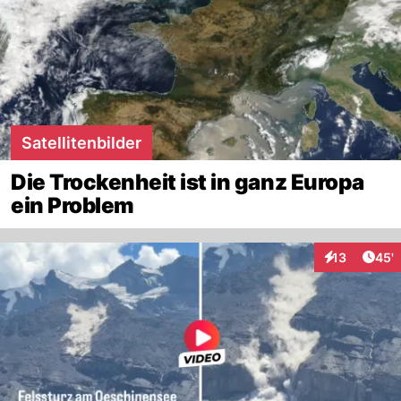
Satellitenbilder
Die Trockenheit ist in ganz Europa
ein Problem
Arti
13
45'
Interaktionen