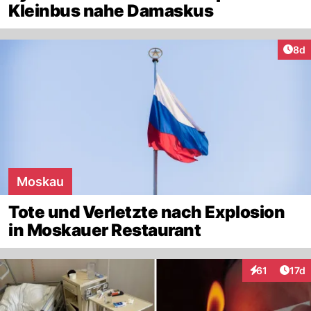
Kleinbus nahe Damaskus
Arti
8d
Moskau
Tote und Verletzte nach Explosion
in Moskauer Restaurant
Artik
61
17d
Interaktionen