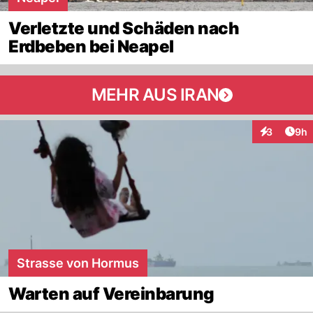
Verletzte und Schäden nach
Erdbeben bei Neapel
MEHR AUS IRAN
Arti
3
9h
Interaktion
Strasse von Hormus
Warten auf Vereinbarung