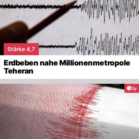
Stärke 4,7
Erdbeben nahe Millionenmetropole
Teheran
Arti
3y