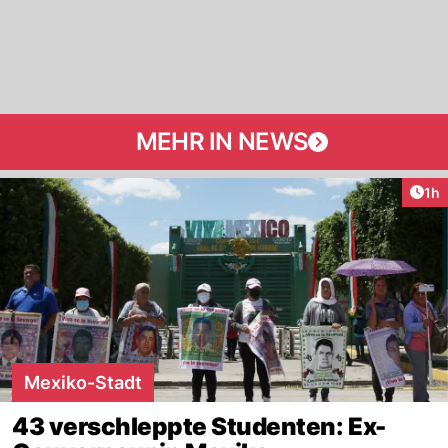
MEHR IN NEWS
Art
1h
Mexiko-Stadt
43 verschleppte Studenten: Ex-