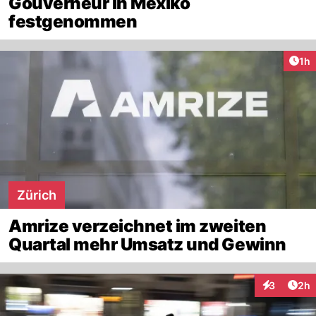
Gouverneur in Mexiko
festgenommen
Art
1h
Zürich
Amrize verzeichnet im zweiten
Quartal mehr Umsatz und Gewinn
Arti
3
2h
Interaktion