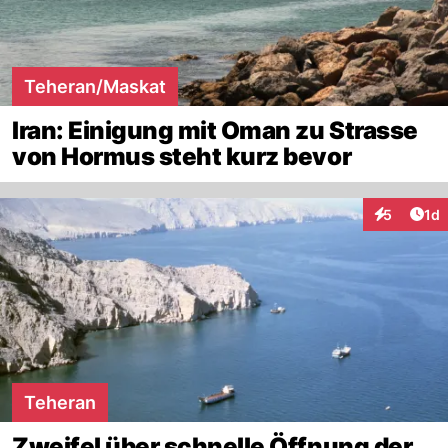
Teheran/Maskat
Iran: Einigung mit Oman zu Strasse
von Hormus steht kurz bevor
Art
5
1d
Interaktion
Teheran
Zweifel über schnelle Öffnung der