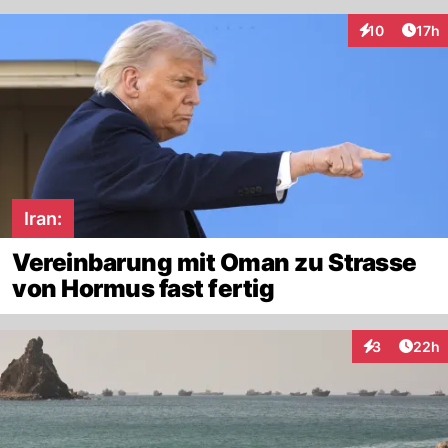
Artik
10
17h
Interaktionen
Iran:
Vereinbarung mit Oman zu Strasse
von Hormus fast fertig
Artik
3
22h
Interaktionen