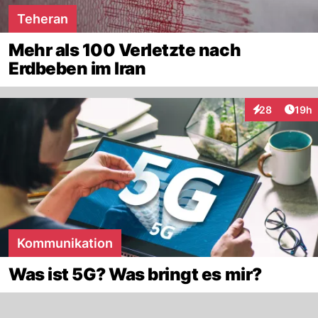
Teheran
Mehr als 100 Verletzte nach
Erdbeben im Iran
Artik
28
19h
Interaktionen
Kommunikation
Was ist 5G? Was bringt es mir?