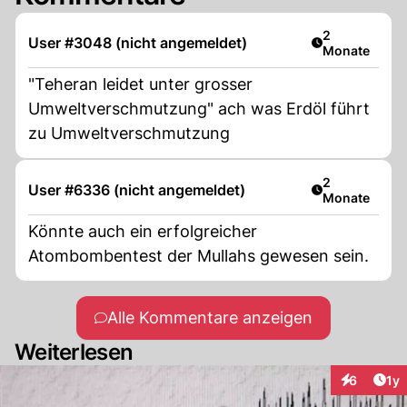
Artikel veröff
2
User #3048 (nicht angemeldet)
Monate
"Teheran leidet unter grosser
Umweltverschmutzung" ach was Erdöl führt
zu Umweltverschmutzung
Artikel veröff
2
User #6336 (nicht angemeldet)
Monate
Könnte auch ein erfolgreicher
Atombombentest der Mullahs gewesen sein.
Alle Kommentare anzeigen
Weiterlesen
Art
6
1y
Interaktion