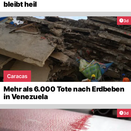
bleibt heil
Arti
3d
Caracas
Mehr als 6.000 Tote nach Erdbeben
in Venezuela
Arti
3d