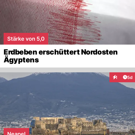
Stärke von 5,0
Erdbeben erschüttert Nordosten
Ägyptens
Arti
1
5d
Interaktion
Neapel