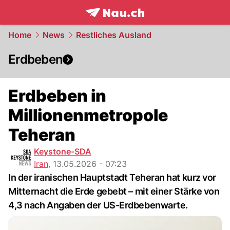
frontpage.
NAU.ch
Home
News
Restliches Ausland
Erdbeben
Erdbeben in
Millionenmetropole
Teheran
Keystone-SDA
Iran
,
13.05.2026 - 07:23
In der iranischen Hauptstadt Teheran hat kurz vor
Mitternacht die Erde gebebt – mit einer Stärke von
4,3 nach Angaben der US-Erdbebenwarte.