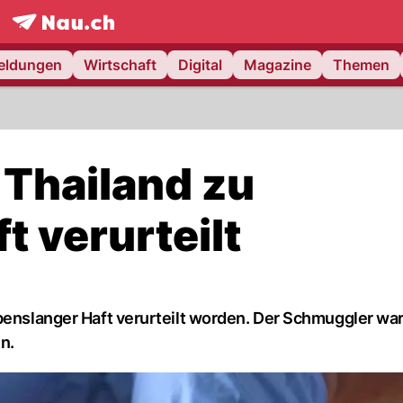
frontpage.
NAU.ch
meldungen
Wirtschaft
Digital
Magazine
Themen
Thailand zu
t verurteilt
ebenslanger Haft verurteilt worden. Der Schmuggler wa
n.