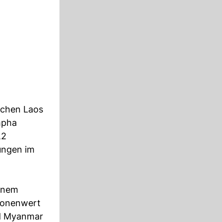
schen Laos
mpha
,2
lungen im
einem
lionenwert
nd Myanmar