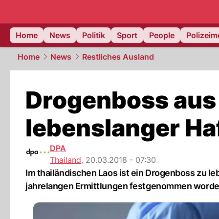
Home
News
Politik
Sport
People
Polizei
Home
News
Restliches Ausland
Drogenboss aus 
lebenslanger Haf
DPA
Thailand
,
20.03.2018 - 07:30
Im thailändischen Laos ist ein Drogenboss zu l
jahrelangen Ermittlungen festgenommen worde