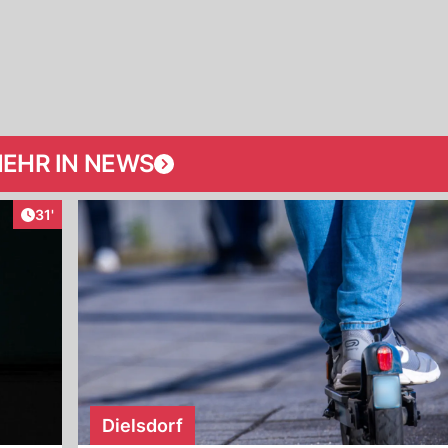
EHR IN NEWS
Artikel veröffentlicht:
31'
Dielsdorf