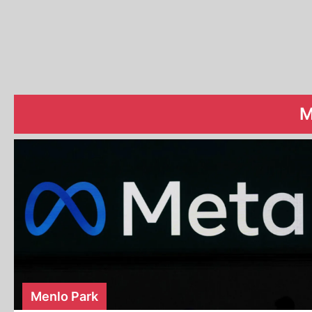
M
Menlo Park