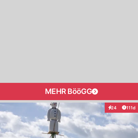
MEHR BööGG
Artike
24
111d
Interaktionen