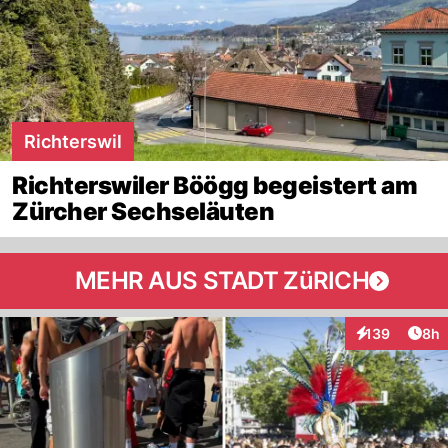
Richterswil
Richterswiler Böögg begeistert am
Zürcher Sechseläuten
MEHR AUS STADT ZüRICH
Arti
139
8h
Interaktionen