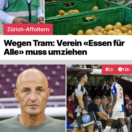
Zürich-Affoltern
Wegen Tram: Verein «Essen für
Alle» muss umziehen
Artik
23
13h
Interaktionen