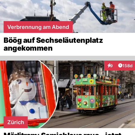
Verbrennung am Abend
Böög auf Sechseläutenplatz
angekommen
Artike
9
158d
Interaktionen
Zürich