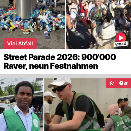
Viel Abfall
Street Parade 2026: 900'000
Raver, neun Festnahmen
Arti
7
8h
Interaktion