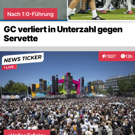
Nach 1:0-Führung
GC verliert in Unterzahl gegen
Servette
Artik
1'007
13h
Interaktionen