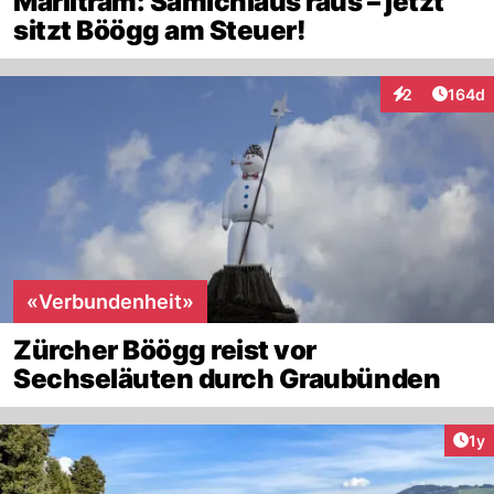
Märlitram: Samichlaus raus – jetzt
sitzt Böögg am Steuer!
Artike
2
164d
Interaktionen
«Verbundenheit»
Zürcher Böögg reist vor
Sechseläuten durch Graubünden
Art
1y