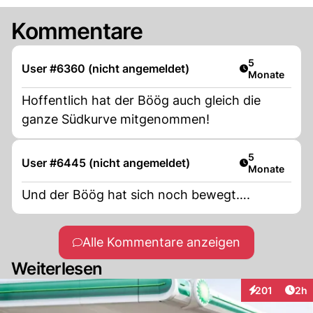
Kommentare
Artikel veröff
5
User #6360 (nicht angemeldet)
Monate
Hoffentlich hat der Böög auch gleich die
ganze Südkurve mitgenommen!
Artikel veröff
5
User #6445 (nicht angemeldet)
Monate
Und der Böög hat sich noch bewegt….
Alle Kommentare anzeigen
Weiterlesen
Arti
201
2h
Interaktionen