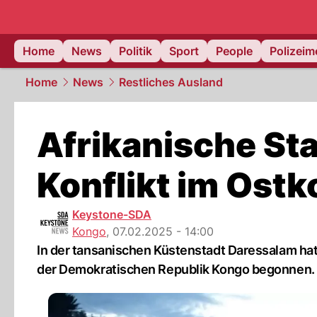
Home
News
Politik
Sport
People
Polizei
Home
News
Restliches Ausland
Afrikanische St
Konflikt im Ost
Keystone-SDA
Kongo
,
07.02.2025 - 14:00
In der tansanischen Küstenstadt Daressalam hat
der Demokratischen Republik Kongo begonnen.