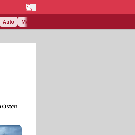
Auto
Matchcenter
Videos
Nau Plus
Lifestyle
m Osten