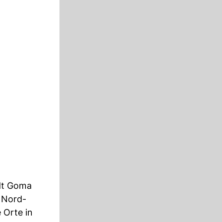
adt Goma
z Nord-
 Orte in