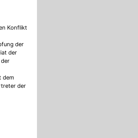
en Konflikt
pfung der
iat der
 der
it dem
treter der