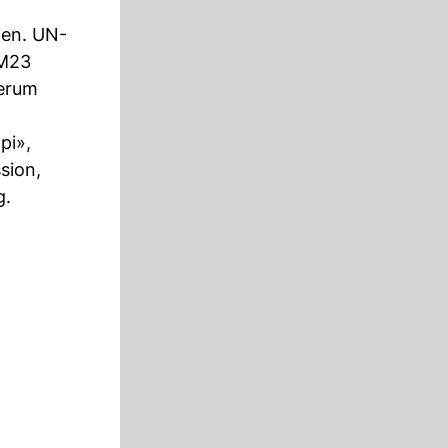
zen. UN-
 M23
derum
pi»,
sion,
g.