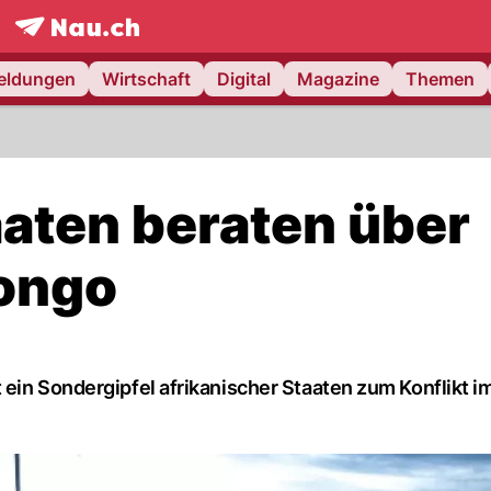
frontpage.
NAU.ch
meldungen
Wirtschaft
Digital
Magazine
Themen
aaten beraten über
kongo
 ein Sondergipfel afrikanischer Staaten zum Konflikt i