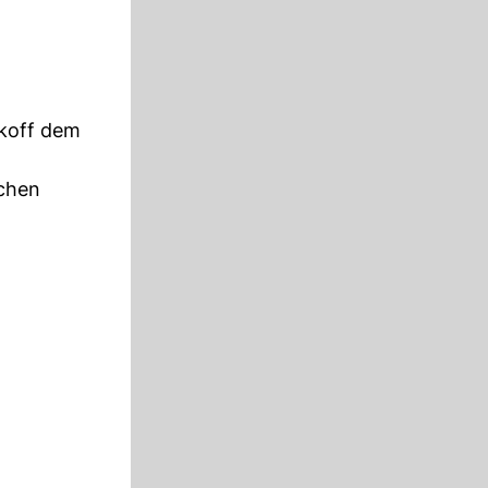
tkoff dem
schen