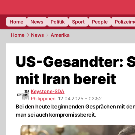
Home
News
Politik
Sport
People
Polizei
Home
News
Amerika
US-Gesandter: 
mit Iran bereit
Keystone-SDA
Philippinen
,
12.04.2025 - 02:52
Bei den heute beginnenden Gesprächen mit dem 
man sei auch kompromissbereit.