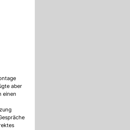
montage
ügte aber
m einen
nzung
 Gespräche
rektes