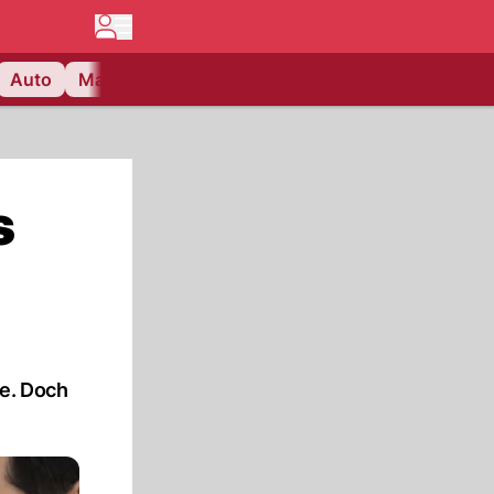
Auto
Matchcenter
Videos
Nau Plus
Lifestyle
s
ie. Doch