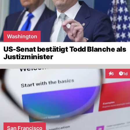
Washington
US-Senat bestätigt Todd Blanche als
Justizminister
Art
6
1d
Interaktion
San Francisco