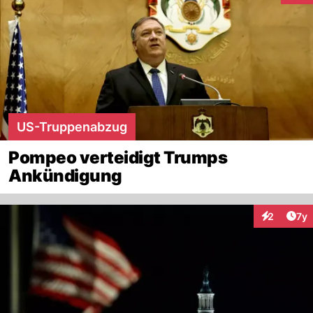
US-Truppenabzug
Pompeo verteidigt Trumps
Ankündigung
Art
2
7y
Interaktion