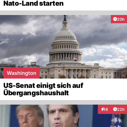
Nato-Land starten
Artik
20h
Washington
US-Senat einigt sich auf
Übergangshaushalt
Artik
16
22h
Interaktionen