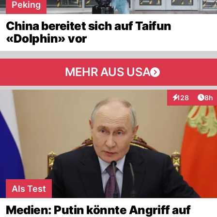
Peking
China bereitet sich auf Taifun
«Dolphin» vor
MEHR AUS USA
Arti
128
8h
Interaktionen
Als Test
Medien: Putin könnte Angriff auf