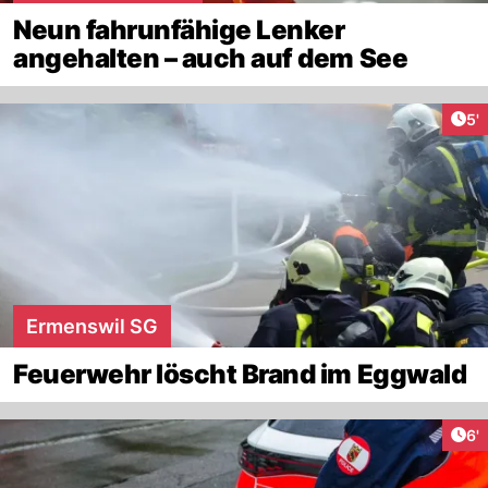
Neun fahrunfähige Lenker
angehalten – auch auf dem See
Art
5'
Ermenswil SG
Feuerwehr löscht Brand im Eggwald
Art
6'