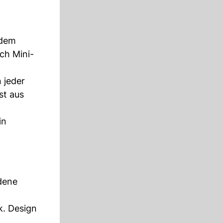
 dem
ch Mini-
 jeder
st aus
in
dene
k. Design