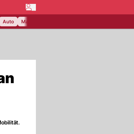
Auto
Matchcenter
Videos
Nau Plus
Lifestyle
an
bilität.