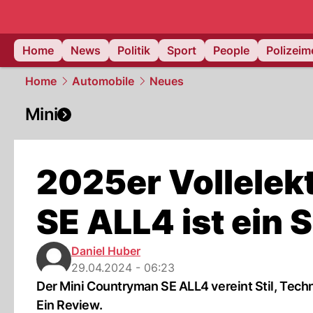
Home
News
Politik
Sport
People
Polizei
Home
Automobile
Neues
Mini
2025er Vollelek
SE ALL4 ist ein 
Daniel Huber
29.04.2024 - 06:23
Der Mini Countryman SE ALL4 vereint Stil, Techn
Ein Review.