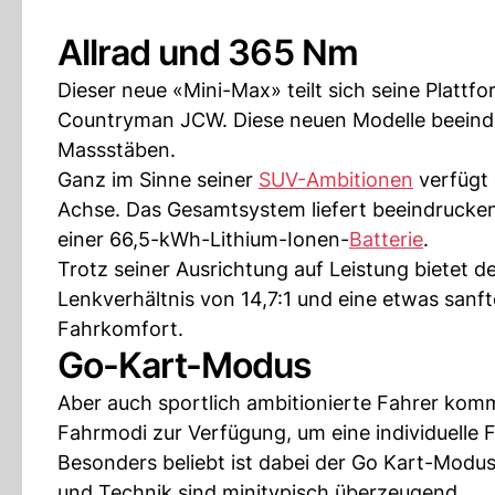
Allrad und 365 Nm
Dieser neue «Mini-Max» teilt sich seine Platt
Countryman JCW. Diese neuen Modelle beeindru
Massstäben.
Ganz im Sinne seiner
SUV-Ambitionen
verfügt 
Achse. Das Gesamtsystem liefert beeindrucke
einer 66,5-kWh-Lithium-Ionen-
Batterie
.
Trotz seiner Ausrichtung auf Leistung bietet
Lenkverhältnis von 14,7:1 und eine etwas sanf
Fahrkomfort.
Go-Kart-Modus
Aber auch sportlich ambitionierte Fahrer kom
Fahrmodi zur Verfügung, um eine individuelle 
Besonders beliebt ist dabei der Go Kart-Modus
und Technik sind minitypisch überzeugend.