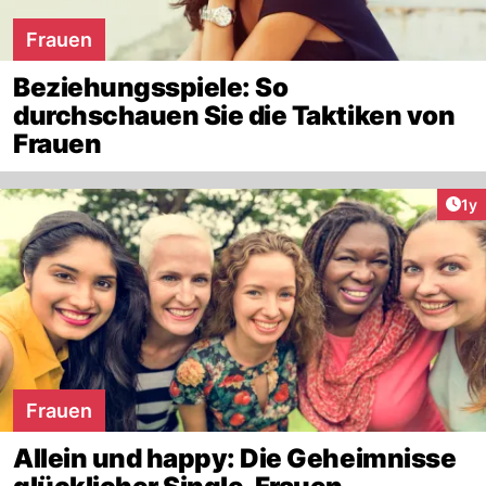
Frauen
Beziehungsspiele: So
durchschauen Sie die Taktiken von
Frauen
Art
1y
Frauen
Allein und happy: Die Geheimnisse