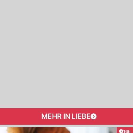
MEHR IN LIEBE
Artik
16h