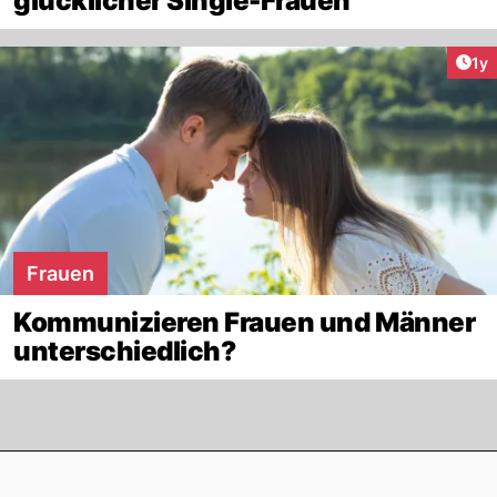
glücklicher Single-Frauen
Art
1y
Frauen
Kommunizieren Frauen und Männer
unterschiedlich?
Footer