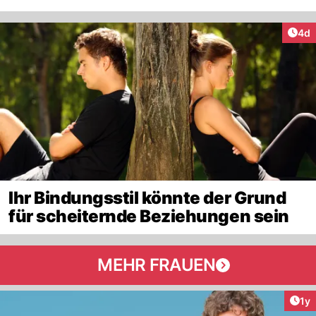
Arti
4d
Ihr Bindungsstil könnte der Grund
für scheiternde Beziehungen sein
MEHR FRAUEN
Art
1y