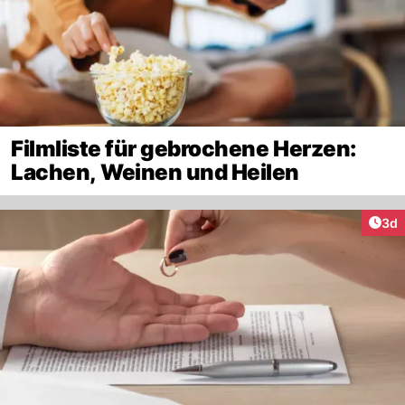
Filmliste für gebrochene Herzen:
Lachen, Weinen und Heilen
Arti
3d