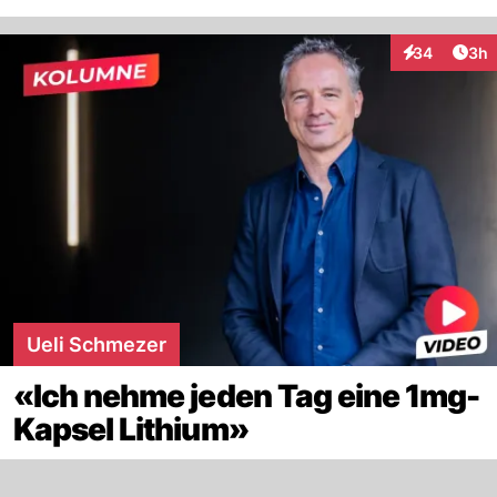
Arti
34
3h
Interaktionen
Ueli Schmezer
«Ich nehme jeden Tag eine 1mg-
Kapsel Lithium»