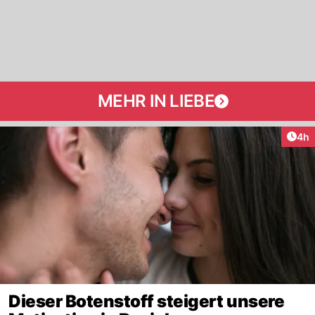
MEHR IN LIEBE
Arti
4h
Dieser Botenstoff steigert unsere