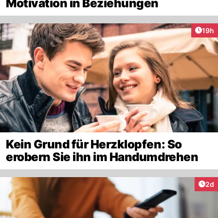
Motivation in Beziehungen
Artik
19h
Kein Grund für Herzklopfen: So
erobern Sie ihn im Handumdrehen
Arti
2d