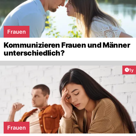
Frauen
Kommunizieren Frauen und Männer
unterschiedlich?
Art
1y
Frauen