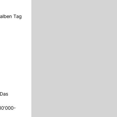
halben Tag
 Das
 10'000-