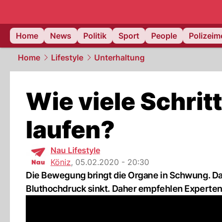
Home
News
Politik
Sport
People
Polizei
Home
Lifestyle
Unterhaltung
Wie viele Schrit
laufen?
Nau Lifestyle
Köniz
,
05.02.2020 - 20:30
Die Bewegung bringt die Organe in Schwung. Das
Bluthochdruck sinkt. Daher empfehlen Experten 