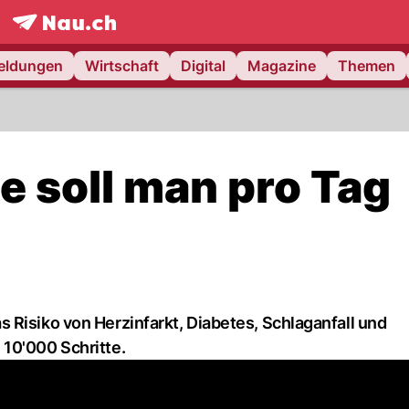
frontpage.
NAU.ch
meldungen
Wirtschaft
Digital
Magazine
Themen
te soll man pro Tag
 Risiko von Herzinfarkt, Diabetes, Schlaganfall und
10'000 Schritte.