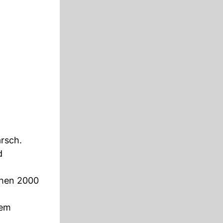
rsch.
d
chen 2000
nem