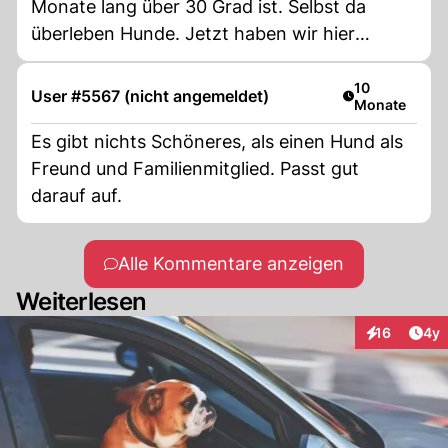
Monate lang über 30 Grad ist. Selbst da
überleben Hunde. Jetzt haben wir hier
gerade noch so 20 Grad und sie warnen uns,
dass es für Hunde zu heiss sein könnte.
Artikel veröffe
10
User #5567 (nicht angemeldet)
Monate
Es gibt nichts Schöneres, als einen Hund als
Freund und Familienmitglied. Passt gut
darauf auf.
Alle Kommentare anzeigen
Weiterlesen
Arti
16
4y
Interaktione