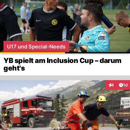
U17 und Special-Needs
YB spielt am Inclusion Cup – darum
geht's
Art
4
1d
Interaktion