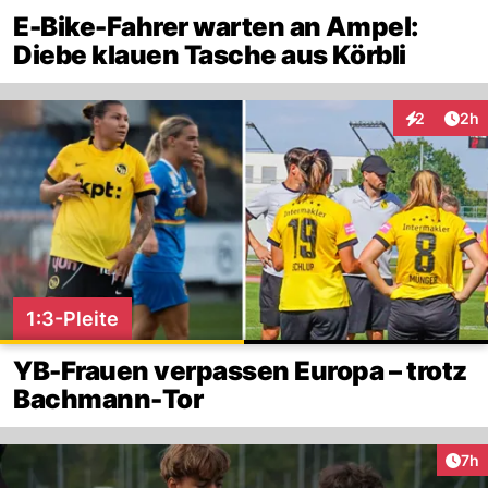
E-Bike-Fahrer warten an Ampel:
Diebe klauen Tasche aus Körbli
Arti
2
2h
Interaktion
1:3-Pleite
YB-Frauen verpassen Europa – trotz
Bachmann-Tor
Arti
7h