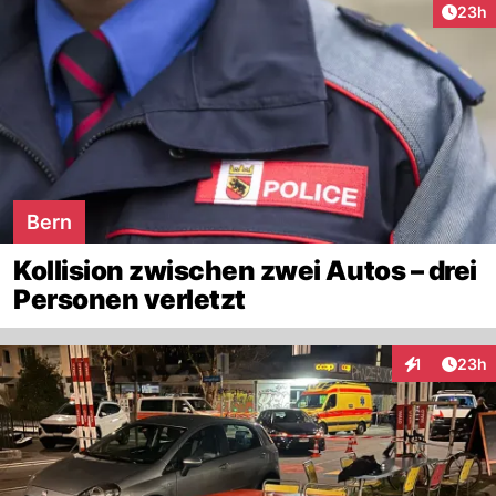
Artik
23h
Bern
Kollision zwischen zwei Autos – drei
Personen verletzt
Artik
1
23h
Interaktione