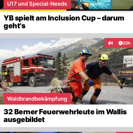
U17 und Special-Needs
YB spielt am Inclusion Cup – darum
geht's
Artik
4
20h
Interaktionen
Waldbrandbekämpfung
32 Berner Feuerwehrleute im Wallis
ausgebildet