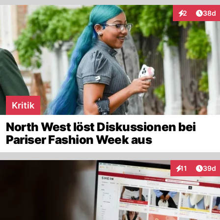
Artik
2
38d
Interaktionen
Kritik
North West löst Diskussionen bei
Pariser Fashion Week aus
Artik
11
39d
Interaktionen