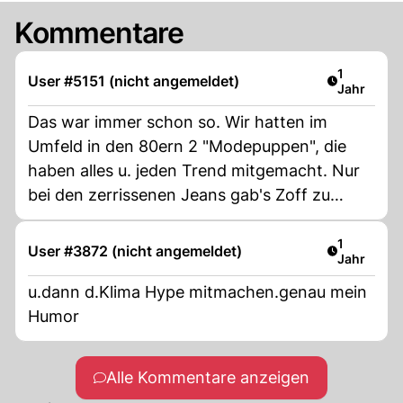
Kommentare
Artikel ver
1
User #5151 (nicht angemeldet)
Jahr
Das war immer schon so. Wir hatten im
Umfeld in den 80ern 2 "Modepuppen", die
haben alles u. jeden Trend mitgemacht. Nur
bei den zerrissenen Jeans gab's Zoff zu
Hause. Egal, wer's braucht.
Artikel ver
1
User #3872 (nicht angemeldet)
Jahr
u.dann d.Klima Hype mitmachen.genau mein
Humor
Alle Kommentare anzeigen