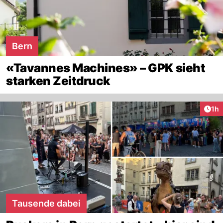
Bern
«Tavannes Machines» – GPK sieht
starken Zeitdruck
Art
1h
Tausende dabei