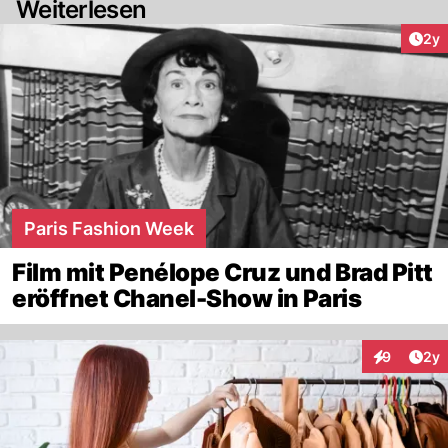
Weiterlesen
Arti
2y
Paris Fashion Week
Film mit Penélope Cruz und Brad Pitt
eröffnet Chanel-Show in Paris
Arti
9
2y
Interaktion