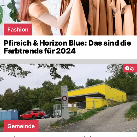
Fashion
Pfirsich & Horizon Blue: Das sind die
Farbtrends für 2024
Arti
2y
Gemeinde