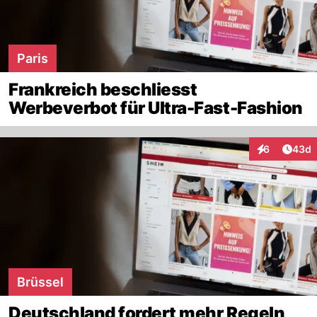
Paris
Frankreich beschliesst
Werbeverbot für Ultra-Fast-Fashion
Artik
6
43d
Interaktionen
Brüssel
Deutschland fordert mehr Regeln