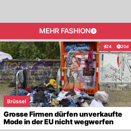
MEHR FASHION
Artik
24
20d
Interaktionen
Brüssel
Grosse Firmen dürfen unverkaufte
Mode in der EU nicht wegwerfen