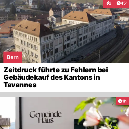
Arti
2
45'
Interaktione
Bern
Zeitdruck führte zu Fehlern bei
Gebäudekauf des Kantons in
Tavannes
Art
1h