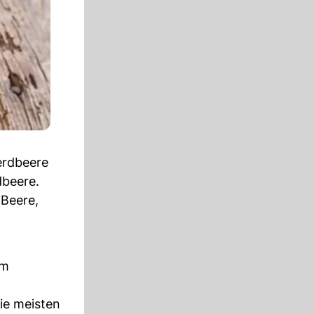
erdbeere
dbeere.
 Beere,
em
die meisten