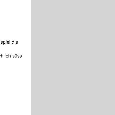
piel die
hlich süss