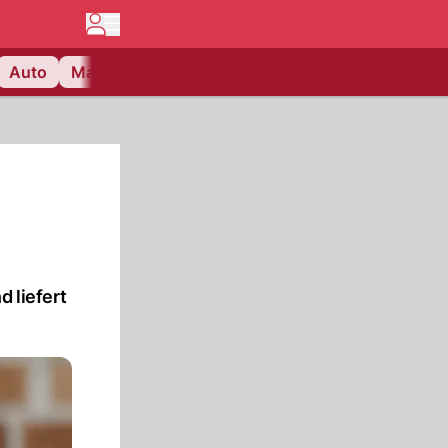
Auto
Matchcenter
Videos
Nau Plus
Lifestyle
d liefert