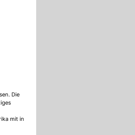
sen. Die
tiges
ika mit in