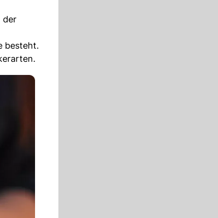
 der
e besteht.
kerarten.