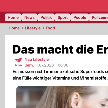
Home
News
Politik
Sport
People
Polizei
Home
Lifestyle
Food
Das macht die E
Nau Lifestyle
Bern
,
11.07.2020 - 06:00
Es müssen nicht immer exotische Superfoods sein
eine Fülle wichtiger Vitamine und Mineralstoffe.