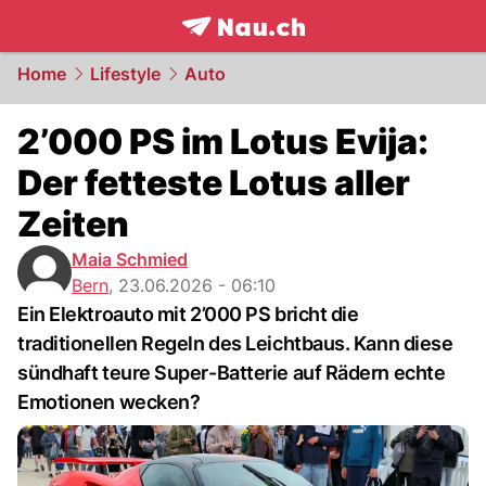
frontpage.
NAU.ch
Home
Lifestyle
Auto
2’000 PS im Lotus Evija:
Der fetteste Lotus aller
Zeiten
Maia Schmied
Bern
,
23.06.2026 - 06:10
Ein Elektroauto mit 2’000 PS bricht die
traditionellen Regeln des Leichtbaus. Kann diese
sündhaft teure Super-Batterie auf Rädern echte
Emotionen wecken?