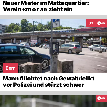
Neuer Mieter im Mattequartier:
Verein «m o r a» zieht ein
Arti
3
4h
Interaktion
Bern
Mann flüchtet nach Gewaltdelikt
vor Polizei und stürzt schwer
Arti
4h