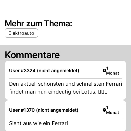
Mehr zum Thema:
Elektroauto
Kommentare
Artikel veröf
1
User #3324 (nicht angemeldet)
Monat
Den aktuell schönsten und schnellsten Ferrari
findet man nun eindeutig bei Lotus. 🤷🏻‍♂️
Artikel veröf
1
User #1370 (nicht angemeldet)
Monat
Sieht aus wie ein Ferrari