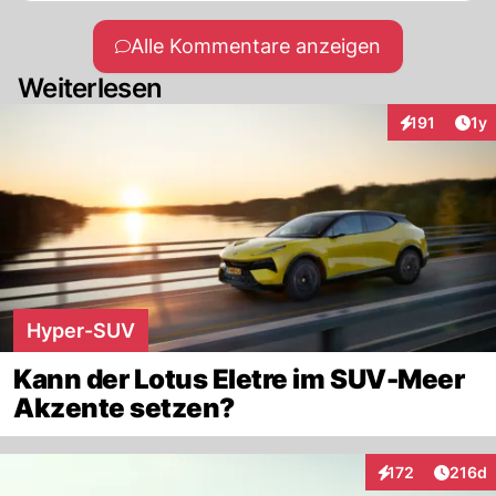
Alle Kommentare anzeigen
Weiterlesen
Art
191
1y
Interaktionen
Hyper-SUV
Kann der Lotus Eletre im SUV-Meer
Akzente setzen?
Artike
172
216d
Interaktionen