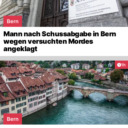
Bern
Mann nach Schussabgabe in Bern
wegen versuchten Mordes
angeklagt
Art
1h
Bern