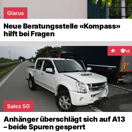
Glarus
Neue Beratungsstelle «Kompass»
hilft bei Fragen
Art
1
1d
Interaktion
Salez SG
Anhänger überschlägt sich auf A13
– beide Spuren gesperrt