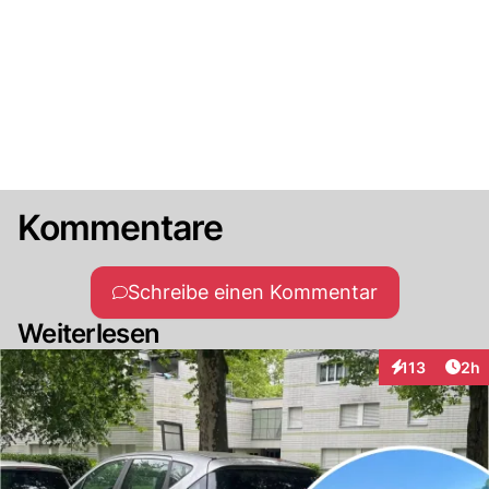
Kommentare
Schreibe einen Kommentar
Weiterlesen
Arti
113
2h
Interaktionen