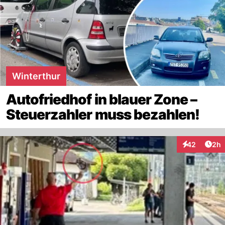
Winterthur
Autofriedhof in blauer Zone –
Steuerzahler muss bezahlen!
Arti
42
2h
Interaktionen