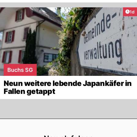
Art
1d
Buchs SG
Neun weitere lebende Japankäfer in
Fallen getappt
Footer