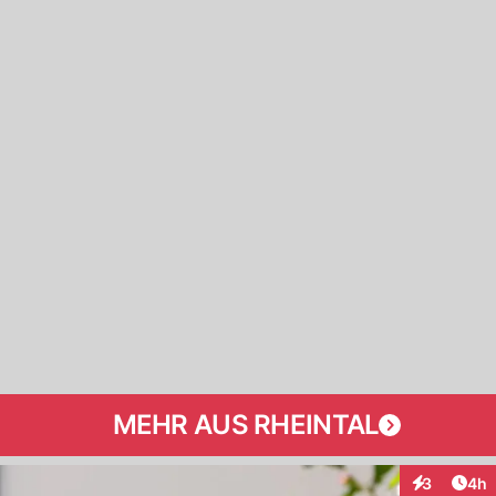
MEHR AUS RHEINTAL
Arti
3
4h
Interaktion