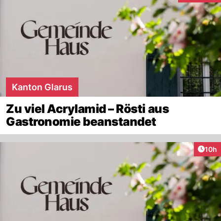
Kanton Glarus
Zu viel Acrylamid – Rösti aus
Gastronomie beanstandet
Artik
10h