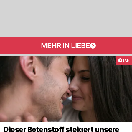
MEHR IN LIEBE
Artik
13h
Dieser Botenstoff steigert unsere