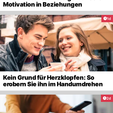
Motivation in Beziehungen
Art
1d
Kein Grund für Herzklopfen: So
erobern Sie ihn im Handumdrehen
Arti
2d