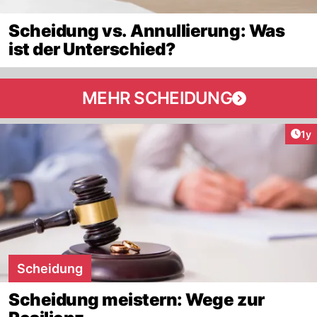
Scheidung vs. Annullierung: Was
ist der Unterschied?
MEHR SCHEIDUNG
Art
1y
Scheidung
Scheidung meistern: Wege zur