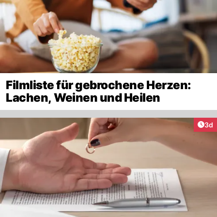
Filmliste für gebrochene Herzen:
Lachen, Weinen und Heilen
Arti
3d