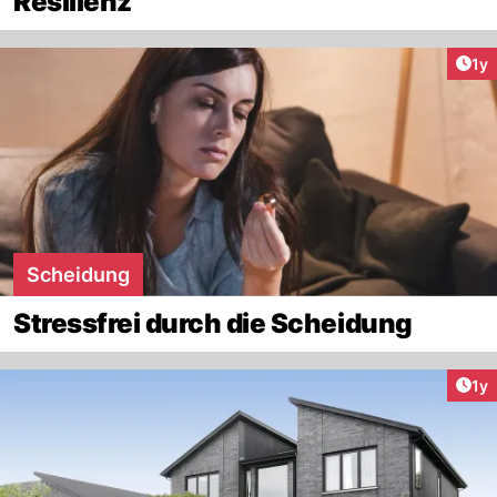
Resilienz
Art
1y
Scheidung
Stressfrei durch die Scheidung
Art
1y