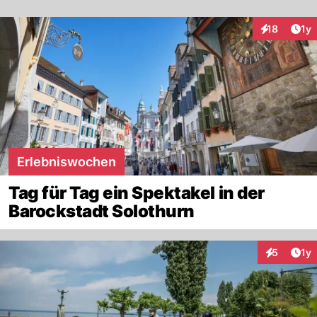
Art
18
1y
Interaktione
Erlebniswochen
Tag für Tag ein Spektakel in der
Barockstadt Solothurn
Art
5
1y
Interaktion