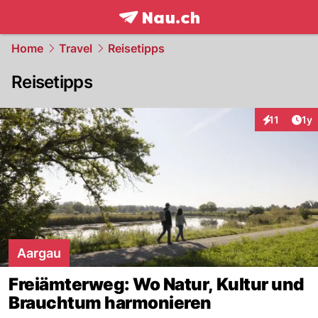
frontpage.
NAU.ch
Home
Travel
Reisetipps
Reisetipps
Art
11
1y
Interaktione
Aargau
Freiämterweg: Wo Natur, Kultur und
Brauchtum harmonieren