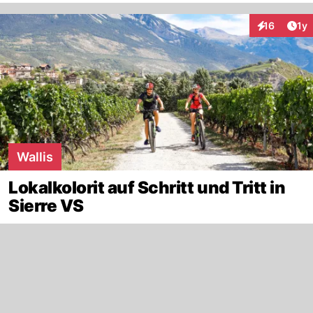
Art
16
1y
Interaktione
Wallis
Lokalkolorit auf Schritt und Tritt in
Sierre VS