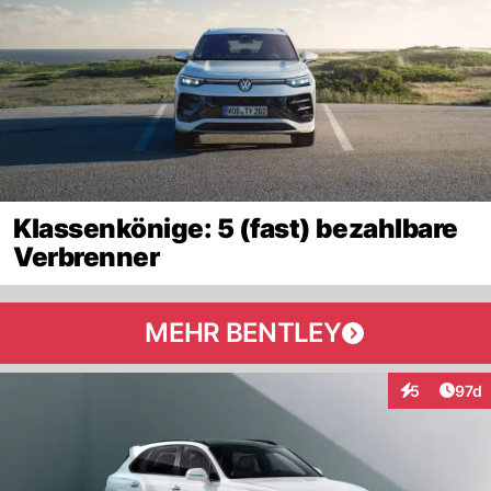
Klassenkönige: 5 (fast) bezahlbare
Verbrenner
MEHR BENTLEY
Artik
5
97d
Interaktione