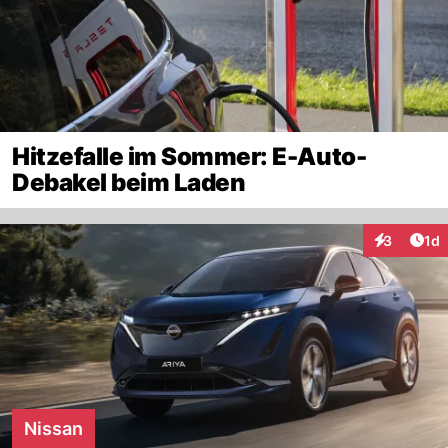
Hitzefalle im Sommer: E-Auto-
Debakel beim Laden
Art
3
1d
Interaktion
Nissan