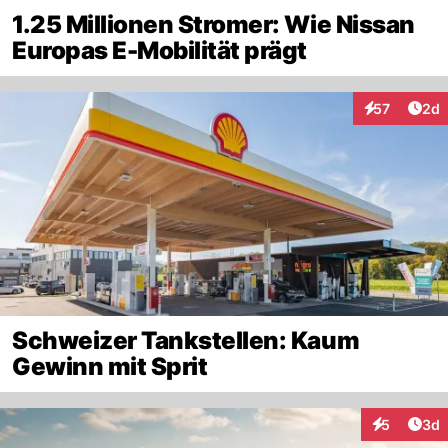
1.25 Millionen Stromer: Wie Nissan
Europas E-Mobilität prägt
Arti
57
2d
Interaktionen
Schweizer Tankstellen: Kaum
Gewinn mit Sprit
Arti
5
3d
Interaktion