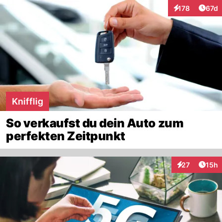
Artik
178
67d
Interaktionen
Knifflig
So verkaufst du dein Auto zum
perfekten Zeitpunkt
Artik
27
15h
Interaktionen