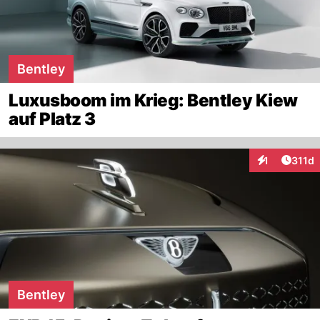
Bentley
Luxusboom im Krieg: Bentley Kiew
auf Platz 3
Artike
1
311d
Interaktionen
Bentley