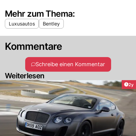
Mehr zum Thema:
Luxusautos
Bentley
Kommentare
Schreibe einen Kommentar
Weiterlesen
Arti
2y