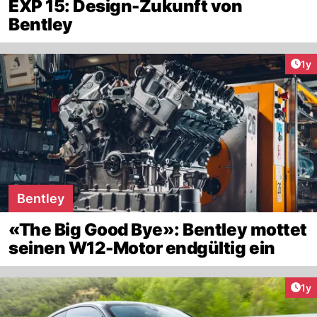
EXP 15: Design-Zukunft von
Bentley
Art
1y
Bentley
«The Big Good Bye»: Bentley mottet
seinen W12-Motor endgültig ein
Art
1y