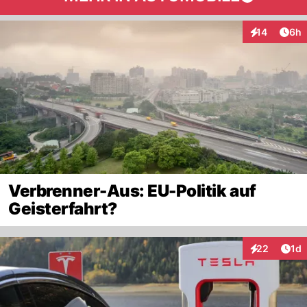
Arti
14
6h
Interaktione
Verbrenner-Aus: EU-Politik auf
Geisterfahrt?
Art
22
1d
Interaktione