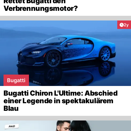
Rettet Bugatti den
Verbrennungsmotor?
Arti
2y
Bugatti
Bugatti Chiron L'Ultime: Abschied
einer Legende in spektakulärem
Blau