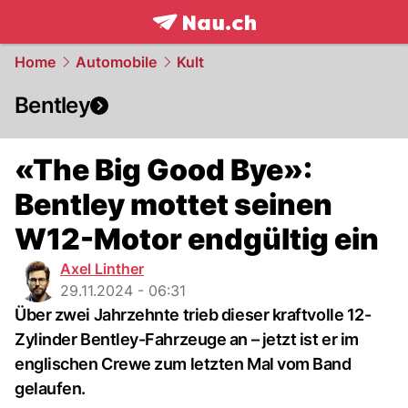
frontpage.
NAU.ch
Home
Automobile
Kult
Bentley
«The Big Good Bye»:
Bentley mottet seinen
W12-Motor endgültig ein
Axel Linther
29.11.2024 - 06:31
Über zwei Jahrzehnte trieb dieser kraftvolle 12-
Zylinder Bentley-Fahrzeuge an – jetzt ist er im
englischen Crewe zum letzten Mal vom Band
gelaufen.