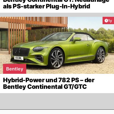
als PS-starker Plug-In-Hybrid
Art
1y
Bentley
Hybrid-Power und 782 PS – der
Bentley Continental GT/GTC