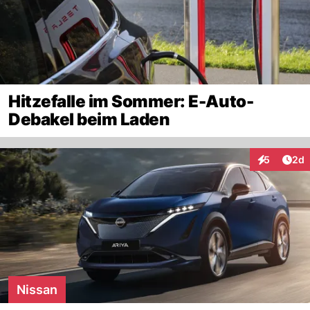
Hitzefalle im Sommer: E-Auto-
Debakel beim Laden
Arti
5
2d
Interaktion
Nissan