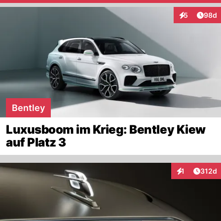
Artik
5
98d
Interaktionen
Bentley
Luxusboom im Krieg: Bentley Kiew
auf Platz 3
Artike
1
312d
Interaktionen