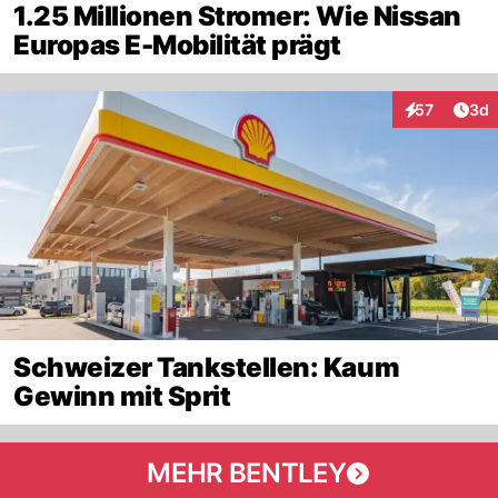
1.25 Millionen Stromer: Wie Nissan
Europas E-Mobilität prägt
Arti
57
3d
Interaktionen
Schweizer Tankstellen: Kaum
Gewinn mit Sprit
MEHR BENTLEY