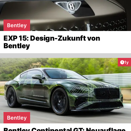
Bentley
EXP 15: Design-Zukunft von
Bentley
Art
1y
Bentley
Bentley Continental GT: Neuauflage