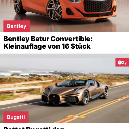
Bentley
Bentley Batur Convertible:
Kleinauflage von 16 Stück
Arti
2y
Bugatti