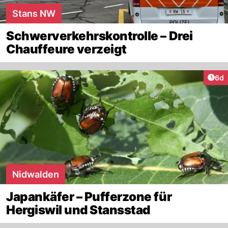
Stans NW
Schwerverkehrskontrolle – Drei
Chauffeure verzeigt
Arti
6d
Nidwalden
Japankäfer – Pufferzone für
Hergiswil und Stansstad