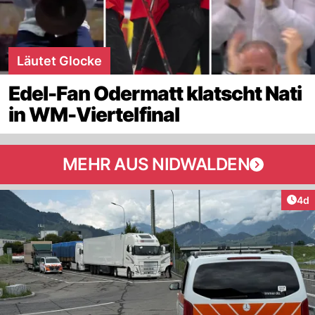
Läutet Glocke
Edel-Fan Odermatt klatscht Nati
in WM-Viertelfinal
MEHR AUS NIDWALDEN
Arti
4d