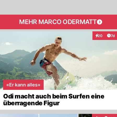
MEHR MARCO ODERMATT
Art
20
7d
Interaktione
«Er kann alles»
Odi macht auch beim Surfen eine
überragende Figur