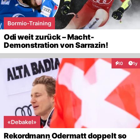
Bormio-Training
Odi weit zurück – Macht-
Demonstration von Sarrazin!
Art
10
1y
Interaktione
«Debakel»
Rekordmann Odermatt doppelt so