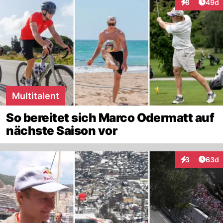
Artik
8
49d
Interaktionen
Multitalent
So bereitet sich Marco Odermatt auf
nächste Saison vor
Artik
3
63d
Interaktionen