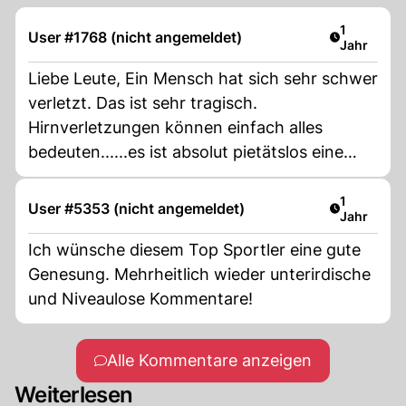
Artikel ver
1
User #1768 (nicht angemeldet)
Jahr
Liebe Leute, Ein Mensch hat sich sehr schwer
verletzt. Das ist sehr tragisch.
Hirnverletzungen können einfach alles
bedeuten......es ist absolut pietätslos eine
Umfrage zu starten ob er wieder kommt oder
nicht. Als würde es allein in seiner Macht
Artikel ver
1
User #5353 (nicht angemeldet)
Jahr
stehen....jenachdem wie schwer er am Hirn
verletzt wurde, hat es überhaupt nichts
Ich wünsche diesem Top Sportler eine gute
damit zu tun ob er es schafft oder nicht. Ihr,
Genesung. Mehrheitlich wieder unterirdische
die hier Kommentare schreibt, habt
und Niveaulose Kommentare!
überhaupt keine Ahnung, was eine
Hirnblutung für den Betroffenen alles
Alle Kommentare anzeigen
bedeuten kann. Das einzige was hier Platz
Weiterlesen
haben sollte sind gut und lieb gemeinte