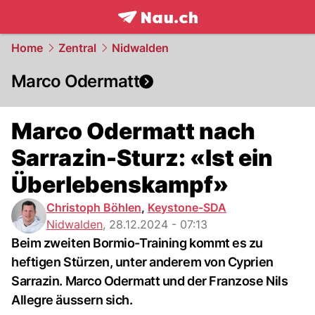
frontpage.
NAU.ch
Home
Zentral
Nidwalden
Marco Odermatt
Marco Odermatt nach
Sarrazin-Sturz: «Ist ein
Überlebenskampf»
Christoph Böhlen
,
Keystone-SDA
Nidwalden
,
28.12.2024 - 07:13
Beim zweiten Bormio-Training kommt es zu
heftigen Stürzen, unter anderem von Cyprien
Sarrazin. Marco Odermatt und der Franzose Nils
Allegre äussern sich.