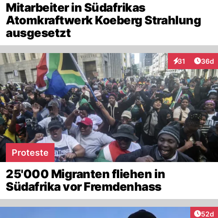
Mitarbeiter in Südafrikas
Atomkraftwerk Koeberg Strahlung
ausgesetzt
Artik
31
36d
Interaktionen
Proteste
25'000 Migranten fliehen in
Südafrika vor Fremdenhass
Artik
52d