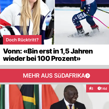
Doch Rücktritt?
Vonn: «Bin erst in 1,5 Jahren
wieder bei 100 Prozent»
MEHR AUS SüDAFRIKA
Artik
3
14d
Interaktione