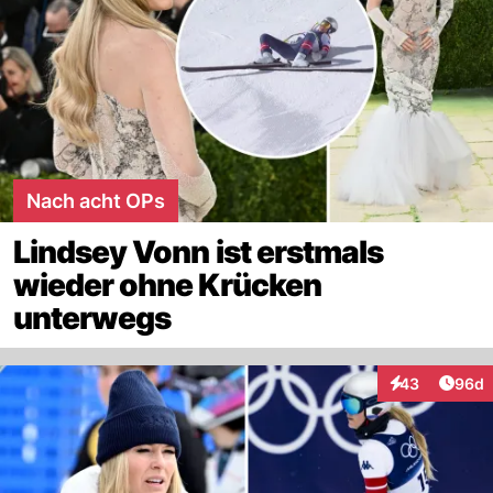
Nach acht OPs
Lindsey Vonn ist erstmals
wieder ohne Krücken
unterwegs
Artik
43
96d
Interaktionen