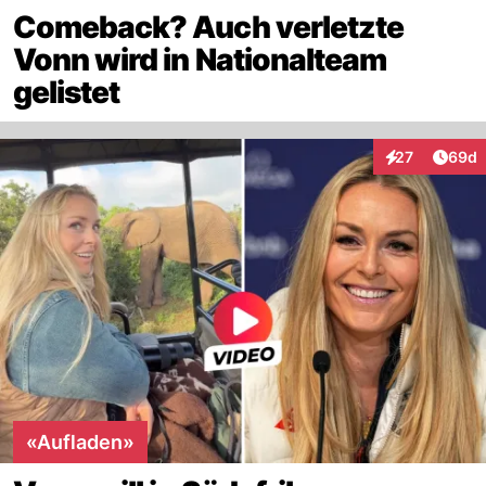
Comeback? Auch verletzte
Vonn wird in Nationalteam
gelistet
Artik
27
69d
Interaktionen
«Aufladen»