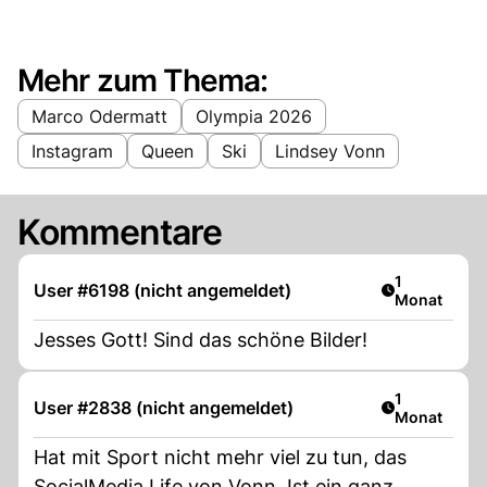
Mehr zum Thema:
Marco Odermatt
Olympia 2026
Instagram
Queen
Ski
Lindsey Vonn
Kommentare
Artikel veröf
1
User #6198 (nicht angemeldet)
Monat
Jesses Gott! Sind das schöne Bilder!
Artikel veröf
1
User #2838 (nicht angemeldet)
Monat
Hat mit Sport nicht mehr viel zu tun, das
SocialMedia Life von Vonn. Ist ein ganz