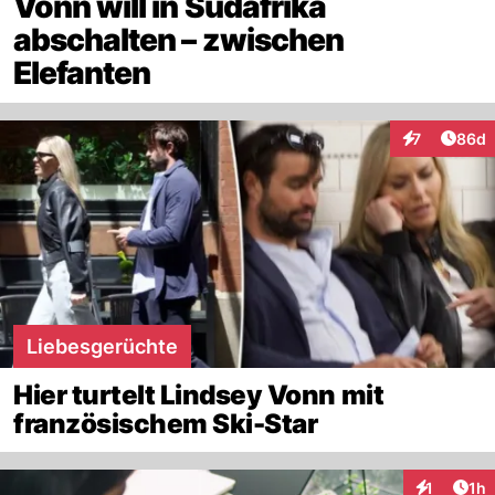
Vonn will in Südafrika
abschalten – zwischen
Elefanten
Artik
7
86d
Interaktionen
Liebesgerüchte
Hier turtelt Lindsey Vonn mit
französischem Ski-Star
Art
1
1h