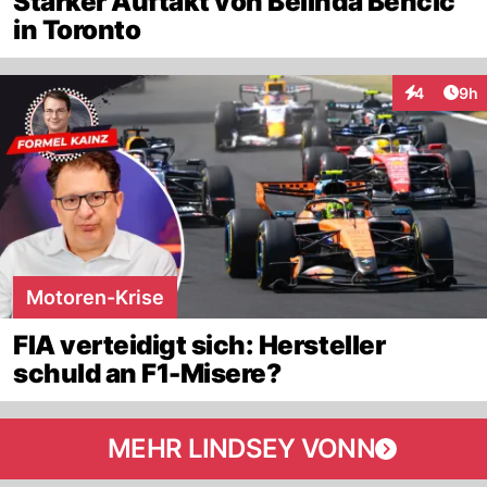
Starker Auftakt von Belinda Bencic
in Toronto
Arti
4
9h
Interaktion
Motoren-Krise
FIA verteidigt sich: Hersteller
schuld an F1-Misere?
MEHR LINDSEY VONN