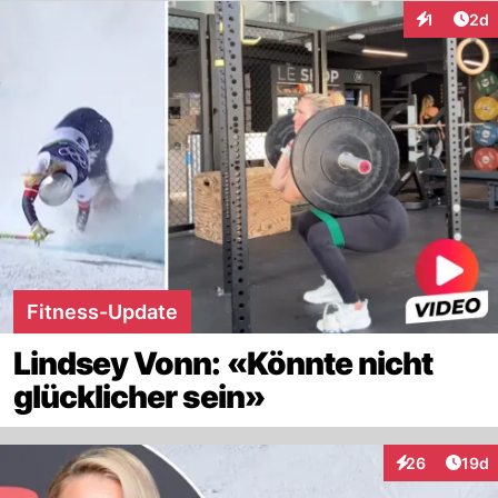
Arti
1
2d
Interaktion
Fitness-Update
Lindsey Vonn: «Könnte nicht
glücklicher sein»
Artik
26
19d
Interaktionen