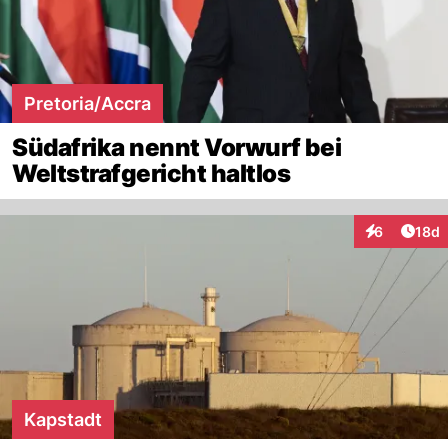
Pretoria/Accra
Südafrika nennt Vorwurf bei
Weltstrafgericht haltlos
Artik
6
18d
Interaktione
Kapstadt