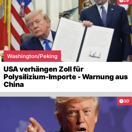
29'
Washington/Peking
USA verhängen Zoll für
Polysilizium-Importe - Warnung aus
China
Arti
30'