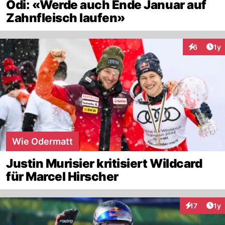
Odi: «Werde auch Ende Januar auf
Zahnfleisch laufen»
Art
6
1y
Interaktion
Wie Odermatt
Justin Murisier kritisiert Wildcard
für Marcel Hirscher
Art
17
1y
Interaktione