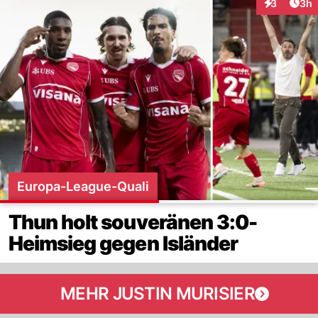
Arti
3
3h
Interaktion
Europa-League-Quali
Thun holt souveränen 3:0-
Heimsieg gegen Isländer
MEHR JUSTIN MURISIER