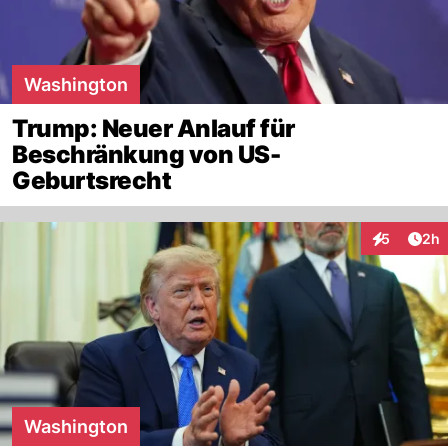
Washington
Trump: Neuer Anlauf für
Beschränkung von US-
Geburtsrecht
Arti
5
2h
Interaktion
Washington