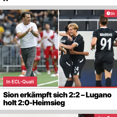
Arti
3h
In ECL-Quali
Sion erkämpft sich 2:2 – Lugano
holt 2:0-Heimsieg