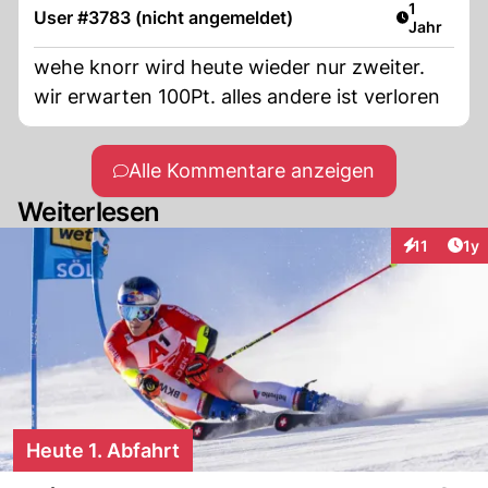
Artikel ver
1
User #3783 (nicht angemeldet)
Jahr
wehe knorr wird heute wieder nur zweiter.
wir erwarten 100Pt. alles andere ist verloren
Alle Kommentare anzeigen
Weiterlesen
Art
11
1y
Interaktione
Heute 1. Abfahrt