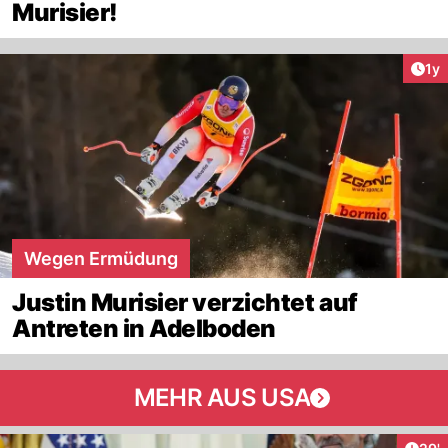
Murisier!
Art
1y
Wegen Ermüdung
Justin Murisier verzichtet auf
Antreten in Adelboden
MEHR AUS USA
Arti