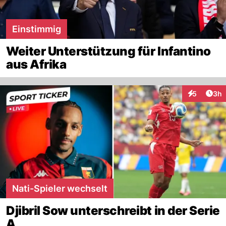
Einstimmig
Weiter Unterstützung für Infantino
aus Afrika
Arti
5
3h
Interaktion
Nati-Spieler wechselt
Djibril Sow unterschreibt in der Serie
A