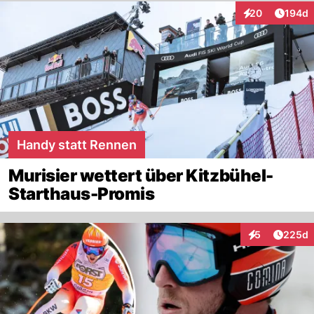
Artike
20
194d
Interaktionen
Handy statt Rennen
Murisier wettert über Kitzbühel-
Starthaus-Promis
Artikel
5
225d
Interaktionen