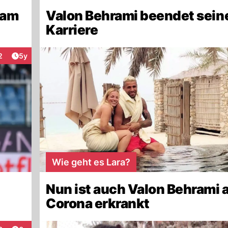
 am
Valon Behrami beendet sein
Karriere
Artikel veröffentlicht:
2
5y
eraktionen
Wie geht es Lara?
Nun ist auch Valon Behrami 
Corona erkrankt