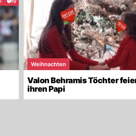
Artikel veröffentlicht:
6
6y
teraktionen
Weihnachten
Valon Behramis Töchter feie
ihren Papi