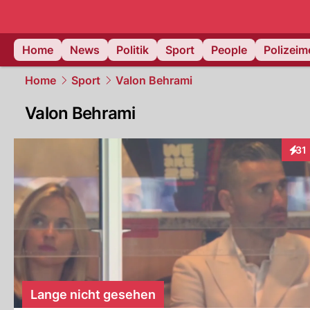
Home
News
Politik
Sport
People
Polizei
Home
Sport
Valon Behrami
Valon Behrami
31
Inte
Lange nicht gesehen